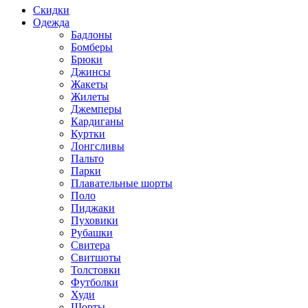
Скидки
Одежда
Бадлоны
Бомберы
Брюки
Джинсы
Жакеты
Жилеты
Джемперы
Кардиганы
Куртки
Лонгсливы
Пальто
Парки
Плавательные шорты
Поло
Пиджаки
Пуховики
Рубашки
Свитера
Свитшоты
Толстовки
Футболки
Худи
Шорты