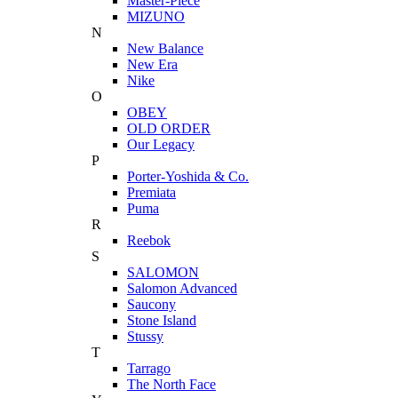
Master-Piece
MIZUNO
N
New Balance
New Era
Nike
O
OBEY
OLD ORDER
Our Legacy
P
Porter-Yoshida & Co.
Premiata
Puma
R
Reebok
S
SALOMON
Salomon Advanced
Saucony
Stone Island
Stussy
T
Tarrago
The North Face