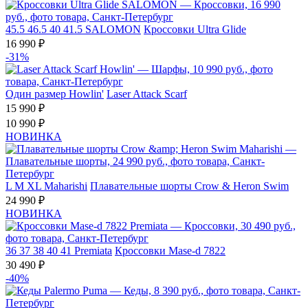
45.5
46.5
40
41.5
SALOMON
Кроссовки Ultra Glide
16 990 ₽
-31%
Один размер
Howlin'
Laser Attack Scarf
15 990 ₽
10 990 ₽
НОВИНКА
L
M
XL
Maharishi
Плавательные шорты Crow & Heron Swim
24 990 ₽
НОВИНКА
36
37
38
40
41
Premiata
Кроссовки Mase-d 7822
30 490 ₽
-40%