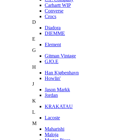
Carhartt WIP
Converse
Crocs
D
Diadora
DIEMME
E
Element
G
Gitman Vintage
GJO.E
H
Han Kjøbenhavn
Howlin'
J
Jason Markk
Jordan
K
KRAKATAU
L
Lacoste
M
Maharishi
Maloja