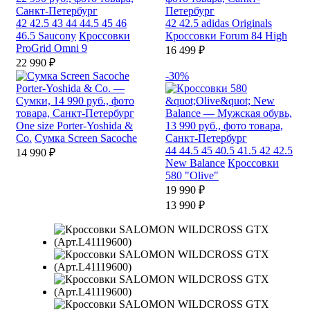
42
42.5
43
44
44.5
45
46
42
42.5
adidas Originals
46.5
Saucony
Кроссовки
Кроссовки Forum 84 High
ProGrid Omni 9
16 499 ₽
22 990 ₽
-30%
One size
Porter-Yoshida &
Co.
Сумка Screen Sacoche
44
44.5
45
40.5
41.5
42
42.5
14 990 ₽
New Balance
Кроссовки
580 "Olive"
19 990 ₽
13 990 ₽