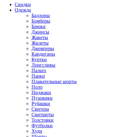
Скидки
Одежда
Бадлоны
Бомберы
Брюки
Джинсы
Жакеты
Жилеты
Джемперы
Кардиганы
Куртки
Лонгсливы
Пальто
Парки
Плавательные шорты
Поло
Пиджаки
Пуховики
Рубашки
Свитера
Свитшоты
Толстовки
Футболки
Худи
Шорты