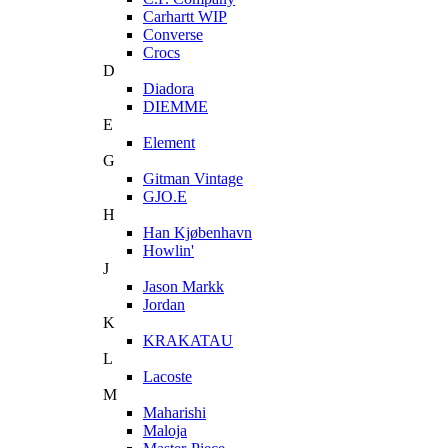
Carhartt WIP
Converse
Crocs
D
Diadora
DIEMME
E
Element
G
Gitman Vintage
GJO.E
H
Han Kjøbenhavn
Howlin'
J
Jason Markk
Jordan
K
KRAKATAU
L
Lacoste
M
Maharishi
Maloja