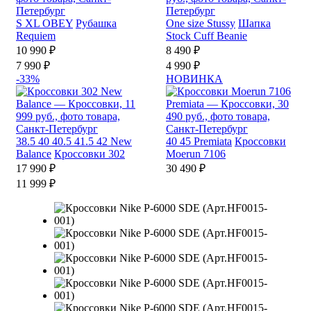
S
XL
OBEY
Рубашка
One size
Stussy
Шапка
Requiem
Stock Cuff Beanie
10 990 ₽
8 490 ₽
7 990 ₽
4 990 ₽
-33%
НОВИНКА
38.5
40
40.5
41.5
42
New
40
45
Premiata
Кроссовки
Balance
Кроссовки 302
Moerun 7106
17 990 ₽
30 490 ₽
11 999 ₽