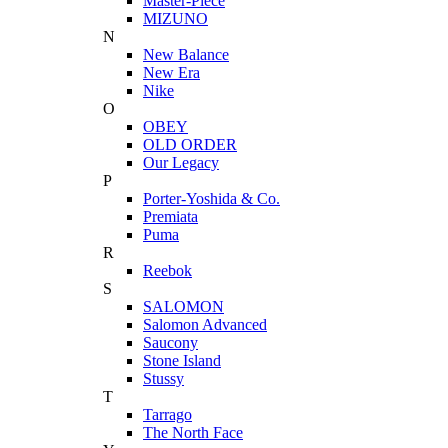
Master-Piece
MIZUNO
N
New Balance
New Era
Nike
O
OBEY
OLD ORDER
Our Legacy
P
Porter-Yoshida & Co.
Premiata
Puma
R
Reebok
S
SALOMON
Salomon Advanced
Saucony
Stone Island
Stussy
T
Tarrago
The North Face