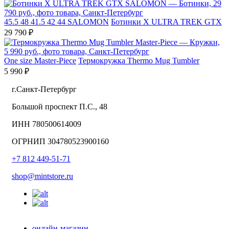
45.5
48
41.5
42
44
SALOMON
Ботинки X ULTRA TREK GTX
29 790 ₽
One size
Master-Piece
Термокружка Thermo Mug Tumbler
5 990 ₽
г.Санкт-Петербург
Большой проспект П.С., 48
ИНН 780500614009
ОГРНИП 304780523900160
+7 812 449-51-71
shop@mintstore.ru
онлайн-магазин