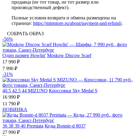
продавца (не тот товар, не тот размер или
производственный дефект).
Полные условия возврата и обмена размещены на
странице:
https://mintstore.ru/about/payment-and-refund/
.
СОБРАТЬ ОБРАЗ
-56%
Один размер
Howlin'
Moskow Discow Scarf
17 990 ₽
7 990 ₽
-31%
40.5
42.5
44
MIZUNO
Кроссовки Sky Medal S
16 990 ₽
11 790 ₽
НОВИНКА
36
38
39
40
Premiata
Кеды Bonnie-d 8037
27 990 ₽