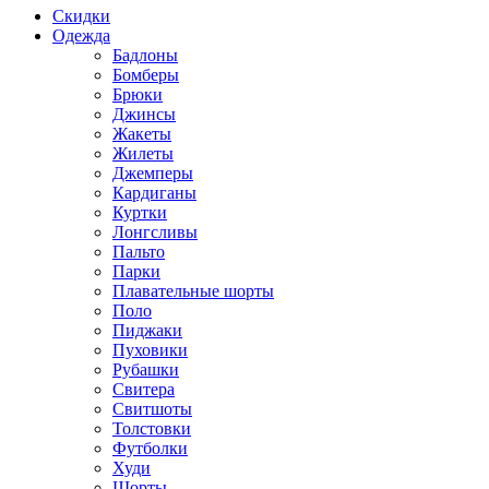
Скидки
Одежда
Бадлоны
Бомберы
Брюки
Джинсы
Жакеты
Жилеты
Джемперы
Кардиганы
Куртки
Лонгсливы
Пальто
Парки
Плавательные шорты
Поло
Пиджаки
Пуховики
Рубашки
Свитера
Свитшоты
Толстовки
Футболки
Худи
Шорты