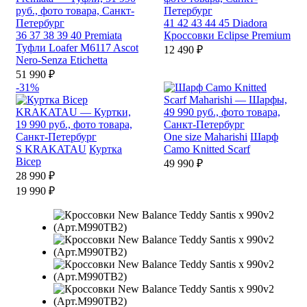
41
42
43
44
45
Diadora
36
37
38
39
40
Premiata
Кроссовки Eclipse Premium
Туфли Loafer M6117 Ascot
12 490 ₽
Nero-Senza Etichetta
51 990 ₽
-31%
One size
Maharishi
Шарф
S
KRAKATAU
Куртка
Camo Knitted Scarf
Bicep
49 990 ₽
28 990 ₽
19 990 ₽