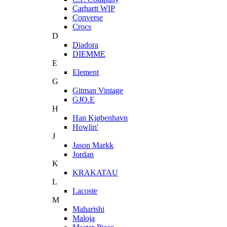
Carhartt WIP
Converse
Crocs
D
Diadora
DIEMME
E
Element
G
Gitman Vintage
GJO.E
H
Han Kjøbenhavn
Howlin'
J
Jason Markk
Jordan
K
KRAKATAU
L
Lacoste
M
Maharishi
Maloja