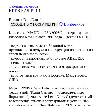
Таблица размеров
НЕТ В НАЛИЧИИ
Введите Ваш E-mail:
В избранное
СООБЩИТЬ О ПОСТУПЛЕНИИ
Кроссовки MADE in USA 990V2 — переиздание
классики New Balance 1982 года. Сделаны в США.
- верх из высококлассной свиной кожи,
премиального нубука и конструкции из нескольких
слоёв нейлоновой сетки;
- комфорт и амортизация от систем ABZORB;
- цепкая подмётка;
- технология MOTION CONTROL для фиксации
пятки;
- изготовлены вручную в Бостоне, Массачусетс,
США
Модель 990V2 New Balance из именной линейки
Teddy Santis. Тедди Сантис — основатель нью-
йоркского бренда Aimé Leon Dore. Стремительный
взлёт бренда отмечен регулярными и успешными
коллаборациями с New Balance. С 2021 года Тедди