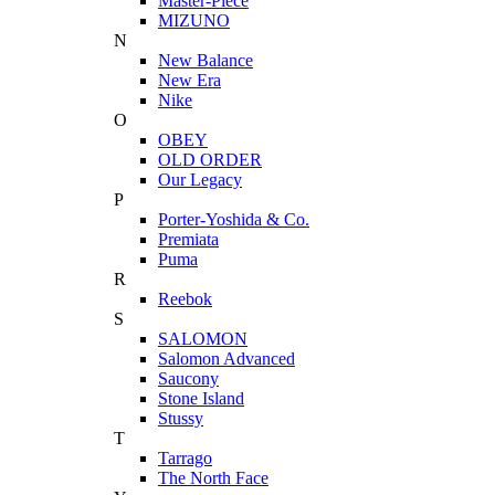
Master-Piece
MIZUNO
N
New Balance
New Era
Nike
O
OBEY
OLD ORDER
Our Legacy
P
Porter-Yoshida & Co.
Premiata
Puma
R
Reebok
S
SALOMON
Salomon Advanced
Saucony
Stone Island
Stussy
T
Tarrago
The North Face