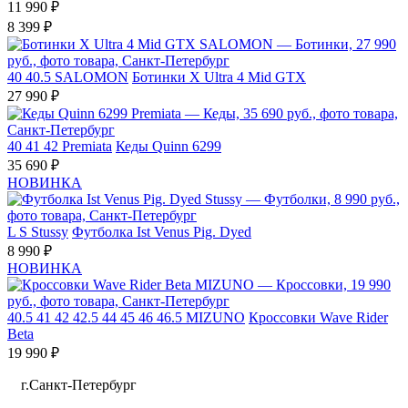
11 990 ₽
8 399 ₽
40
40.5
SALOMON
Ботинки X Ultra 4 Mid GTX
27 990 ₽
40
41
42
Premiata
Кеды Quinn 6299
35 690 ₽
НОВИНКА
L
S
Stussy
Футболка Ist Venus Pig. Dyed
8 990 ₽
НОВИНКА
40.5
41
42
42.5
44
45
46
46.5
MIZUNO
Кроссовки Wave Rider
Beta
19 990 ₽
г.Санкт-Петербург