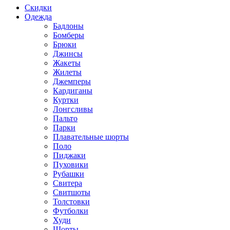
Скидки
Одежда
Бадлоны
Бомберы
Брюки
Джинсы
Жакеты
Жилеты
Джемперы
Кардиганы
Куртки
Лонгсливы
Пальто
Парки
Плавательные шорты
Поло
Пиджаки
Пуховики
Рубашки
Свитера
Свитшоты
Толстовки
Футболки
Худи
Шорты