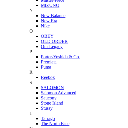
Master-Piece
MIZUNO
N
New Balance
New Era
Nike
O
OBEY
OLD ORDER
Our Legacy
P
Porter-Yoshida & Co.
Premiata
Puma
R
Reebok
S
SALOMON
Salomon Advanced
Saucony
Stone Island
Stussy
T
Tarrago
The North Face