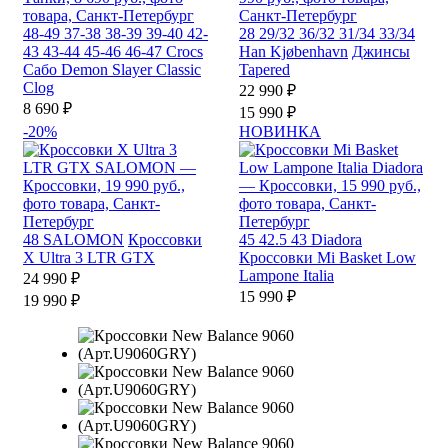
48-49
37-38
38-39
39-40
42-
28
29/32
36/32
31/34
33/34
43
43-44
45-46
46-47
Crocs
Han Kjøbenhavn
Джинсы
Сабо Demon Slayer Classic
Tapered
Clog
22 990 ₽
8 690 ₽
15 990 ₽
-20%
НОВИНКА
48
SALOMON
Кроссовки
45
42.5
43
Diadora
X Ultra 3 LTR GTX
Кроссовки Mi Basket Low
Lampone Italia
24 990 ₽
15 990 ₽
19 990 ₽