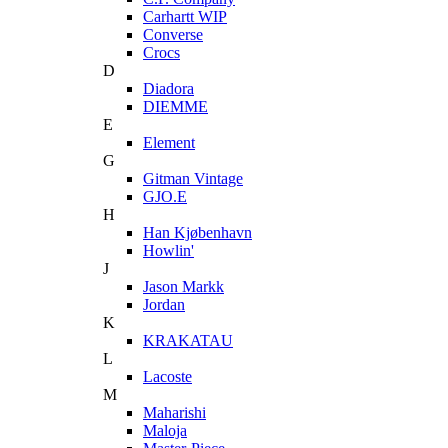
Carhartt WIP
Converse
Crocs
D
Diadora
DIEMME
E
Element
G
Gitman Vintage
GJO.E
H
Han Kjøbenhavn
Howlin'
J
Jason Markk
Jordan
K
KRAKATAU
L
Lacoste
M
Maharishi
Maloja