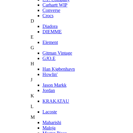
Carhartt WIP
Converse
Crocs
D
Diadora
DIEMME
E
Element
G
Gitman Vintage
GJO.E
H
Han Kjøbenhavn
Howlin'
J
Jason Markk
Jordan
K
KRAKATAU
L
Lacoste
M
Maharishi
Maloja