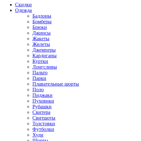
Скидки
Одежда
Бадлоны
Бомберы
Брюки
Джинсы
Жакеты
Жилеты
Джемперы
Кардиганы
Куртки
Лонгсливы
Пальто
Парки
Плавательные шорты
Поло
Пиджаки
Пуховики
Рубашки
Свитера
Свитшоты
Толстовки
Футболки
Худи
Шорты