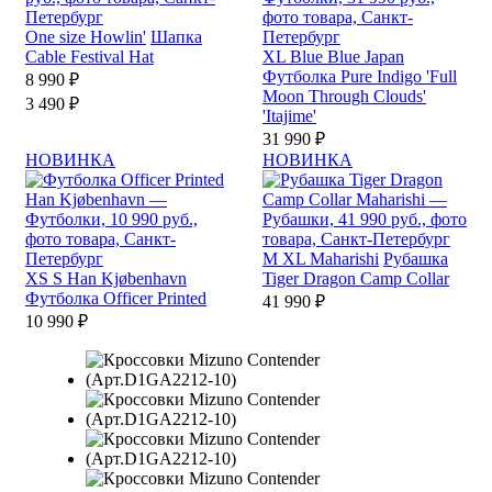
One size
Howlin'
Шапка
Cable Festival Hat
XL
Blue Blue Japan
Футболка Pure Indigo 'Full
8 990 ₽
Moon Through Clouds'
3 490 ₽
'Itajime'
31 990 ₽
НОВИНКА
НОВИНКА
M
XL
Maharishi
Рубашка
XS
S
Han Kjøbenhavn
Tiger Dragon Camp Collar
Футболка Officer Printed
41 990 ₽
10 990 ₽