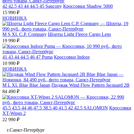
42
42.5
43
44
44.5
45
Saucony
Кроссовки Shadow 5000
15 990 ₽
НОВИНКА
M
S
XL
C.P. Company
Шорты Light Fleece Cargo Lens
19 990 ₽
41
43
44
44.5
46
47
Puma
Кроссовки Indoor
10 990 ₽
НОВИНКА
M
L
XL
Blue Blue Japan
Пиджак Wind Flow Pattern Jacquard 2B
84 490 ₽
45.5
43.5
44
46
47.5
38.5
40
41.5
42
42.5
SALOMON
Кроссовки
XT-Wings 2
22 990 ₽
г.Санкт-Петербург