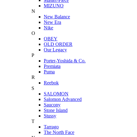
Master-Piece
MIZUNO
N
New Balance
New Era
Nike
O
OBEY
OLD ORDER
Our Legacy
P
Porter-Yoshida & Co.
Premiata
Puma
R
Reebok
S
SALOMON
Salomon Advanced
Saucony
Stone Island
Stussy
T
Tarrago
The North Face