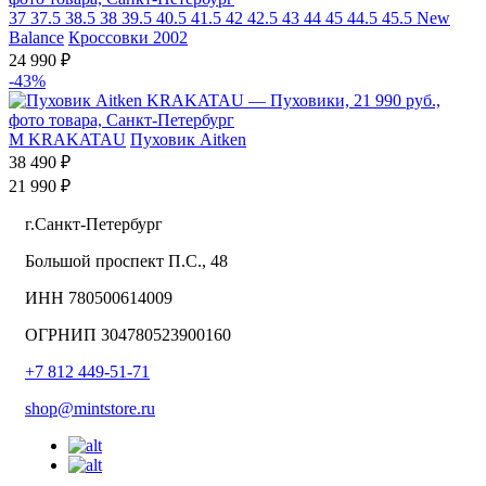
37
37.5
38.5
38
39.5
40.5
41.5
42
42.5
43
44
45
44.5
45.5
New
Balance
Кроссовки 2002
24 990 ₽
-43%
M
KRAKATAU
Пуховик Aitken
38 490 ₽
21 990 ₽
г.Санкт-Петербург
Большой проспект П.С., 48
ИНН 780500614009
ОГРНИП 304780523900160
+7 812 449-51-71
shop@mintstore.ru