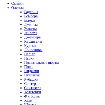
Скидки
Одежда
Бадлоны
Бомберы
Брюки
Джинсы
Жакеты
Жилеты
Джемперы
Кардиганы
Куртки
Лонгсливы
Пальто
Парки
Плавательные шорты
Поло
Пиджаки
Пуховики
Рубашки
Свитера
Свитшоты
Толстовки
Футболки
Худи
Шорты