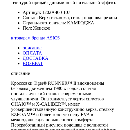
текстурой придаёт динамичный визуальный эффект.
Артикул: 1202A400-107
Состав: Верх: иск.кожа, сетка; подошва: резина
Страна-изготовитель: КАМБОДЖА
Пол: Женское
к товарам бренда ASICS
описание
ОПЛАТА
ДОСТАВКА
ВОЗВРАТ
описание
Кроссовки Tiger® RUNNER™ II вдохновлены
беговым движением 1980-х годов, сочетая
ностальгический стиль с современными
улучшениями. Она заимствует черты силуэтов
OHAIO™ и X-CALIBER™, имеет
усовершенствованную конструкцию верха, стельку
EZFOAM™ и более толстую пену EVA в
межподошве для повышенного комфорта.
Переработанный рисунок подошвы с волнистой