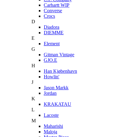
Carhartt WIP
Converse
Crocs
D
Diadora
DIEMME
E
Element
G
Gitman Vintage
GJO.E
H
Han Kjøbenhavn
Howlin'
J
Jason Markk
Jordan
K
KRAKATAU
L
Lacoste
M
Maharishi
Maloja