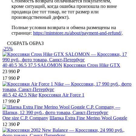
Стоимость возврата оплачивается покупателем,
кроме ситуаций, когда ошибка произошла по вине
продавца (не тот товар, не тот размер или
производственный дефект).
Полные условия возврата и обмена размещены на
странице:
https://mintstore.ru/about/payment-and-refund/
.
СОБРАТЬ ОБРАЗ
-25%
40
40.5
36.5
37.5
SALOMON
Кроссовки Cross Hike GTX
23 990 ₽
17 990 ₽
40.5
42
42.5
Nike
Кроссовки Air Force 1
17 990 ₽
One size
C.P. Company
Шапка Extra Fine Merino Wool Goggle
12 390 ₽