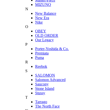
Master-Piece
MIZUNO
N
New Balance
New Era
Nike
O
OBEY
OLD ORDER
Our Legacy
P
Porter-Yoshida & Co.
Premiata
Puma
R
Reebok
S
SALOMON
Salomon Advanced
Saucony
Stone Island
Stussy
T
Tarrago
The North Face