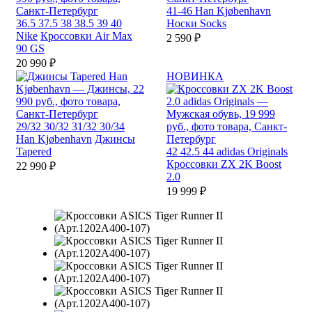
41-46
Han Kjøbenhavn
36.5
37.5
38
38.5
39
40
Носки Socks
Nike
Кроссовки Air Max
2 590 ₽
90 GS
20 990 ₽
НОВИНКА
29/32
30/32
31/32
30/34
Han Kjøbenhavn
Джинсы
Tapered
42
42.5
44
adidas Originals
Кроссовки ZX 2K Boost
22 990 ₽
2.0
19 999 ₽