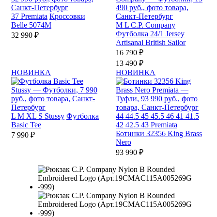
37
Premiata
Кроссовки
Belle 5074M
M
L
C.P. Company
Футболка 24/1 Jersey
32 990 ₽
Artisanal British Sailor
16 790 ₽
13 490 ₽
НОВИНКА
НОВИНКА
L
M
XL
S
Stussy
Футболка
44
44.5
45
45.5
46
41
41.5
Basic Tee
42
42.5
43
Premiata
Ботинки 32356 King Brass
7 990 ₽
Nero
93 990 ₽