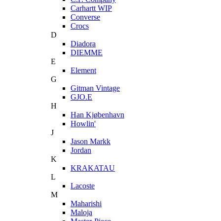
Carhartt WIP
Converse
Crocs
D
Diadora
DIEMME
E
Element
G
Gitman Vintage
GJO.E
H
Han Kjøbenhavn
Howlin'
J
Jason Markk
Jordan
K
KRAKATAU
L
Lacoste
M
Maharishi
Maloja