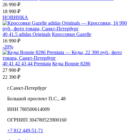
26 990 ₽
18 990 ₽
НОВИНКА
40
41.5
adidas Originals
Кроссовки Gazelle
16 990 ₽
-20%
40
41
42
43
44
Premiata
Кеды Bonnie 8286
27 990 ₽
22 390 ₽
г.Санкт-Петербург
Большой проспект П.С., 48
ИНН 780500614009
ОГРНИП 304780523900160
+7 812 449-51-71