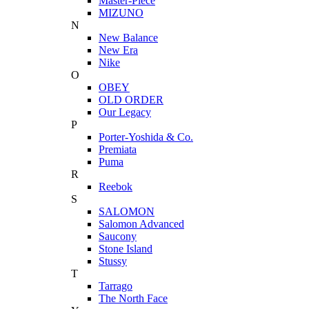
Master-Piece
MIZUNO
N
New Balance
New Era
Nike
O
OBEY
OLD ORDER
Our Legacy
P
Porter-Yoshida & Co.
Premiata
Puma
R
Reebok
S
SALOMON
Salomon Advanced
Saucony
Stone Island
Stussy
T
Tarrago
The North Face