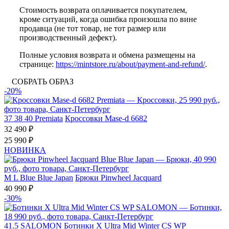
Стоимость возврата оплачивается покупателем,
кроме ситуаций, когда ошибка произошла по вине
продавца (не тот товар, не тот размер или
производственный дефект).
Полные условия возврата и обмена размещены на
странице:
https://mintstore.ru/about/payment-and-refund/
.
СОБРАТЬ ОБРАЗ
-20%
37
38
40
Premiata
Кроссовки Mase-d 6682
32 490 ₽
25 990 ₽
НОВИНКА
M
L
Blue Blue Japan
Брюки Pinwheel Jacquard
40 990 ₽
-30%
41.5
SALOMON
Ботинки X Ultra Mid Winter CS WP