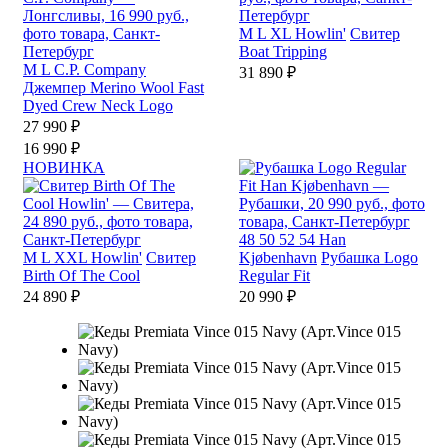
M
L
XL
Howlin'
Свитер
Boat Tripping
M
L
C.P. Company
31 890 ₽
Джемпер Merino Wool Fast
Dyed Crew Neck Logo
27 990 ₽
16 990 ₽
НОВИНКА
48
50
52
54
Han
M
L
XXL
Howlin'
Свитер
Kjøbenhavn
Рубашка Logo
Birth Of The Cool
Regular Fit
24 890 ₽
20 990 ₽