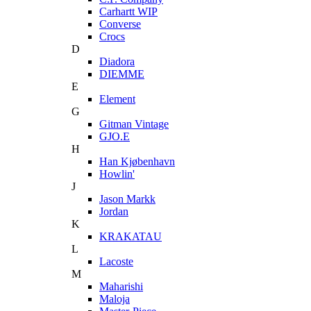
Carhartt WIP
Converse
Crocs
D
Diadora
DIEMME
E
Element
G
Gitman Vintage
GJO.E
H
Han Kjøbenhavn
Howlin'
J
Jason Markk
Jordan
K
KRAKATAU
L
Lacoste
M
Maharishi
Maloja