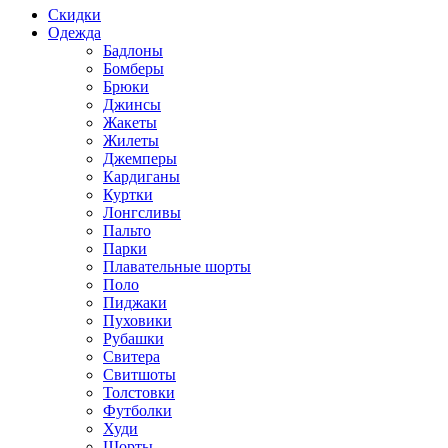
Скидки
Одежда
Бадлоны
Бомберы
Брюки
Джинсы
Жакеты
Жилеты
Джемперы
Кардиганы
Куртки
Лонгсливы
Пальто
Парки
Плавательные шорты
Поло
Пиджаки
Пуховики
Рубашки
Свитера
Свитшоты
Толстовки
Футболки
Худи
Шорты