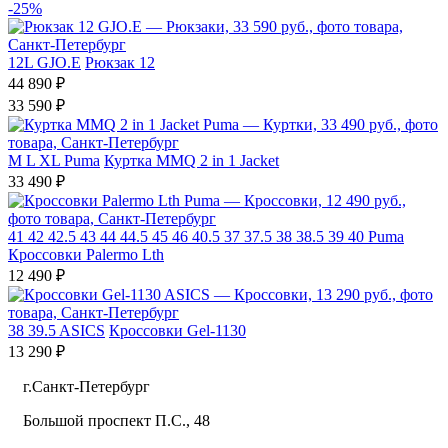
-25%
12L
GJO.E
Рюкзак 12
44 890 ₽
33 590 ₽
M
L
XL
Puma
Куртка MMQ 2 in 1 Jacket
33 490 ₽
41
42
42.5
43
44
44.5
45
46
40.5
37
37.5
38
38.5
39
40
Puma
Кроссовки Palermo Lth
12 490 ₽
38
39.5
ASICS
Кроссовки Gel-1130
13 290 ₽
г.Санкт-Петербург
Большой проспект П.С., 48