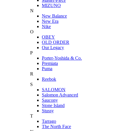
Master-Piece
MIZUNO
N
New Balance
New Era
Nike
O
OBEY
OLD ORDER
Our Legacy
P
Porter-Yoshida & Co.
Premiata
Puma
R
Reebok
S
SALOMON
Salomon Advanced
Saucony
Stone Island
Stussy
T
Tarrago
The North Face