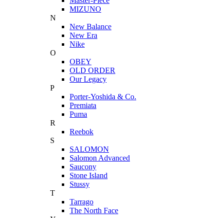
Master-Piece
MIZUNO
N
New Balance
New Era
Nike
O
OBEY
OLD ORDER
Our Legacy
P
Porter-Yoshida & Co.
Premiata
Puma
R
Reebok
S
SALOMON
Salomon Advanced
Saucony
Stone Island
Stussy
T
Tarrago
The North Face