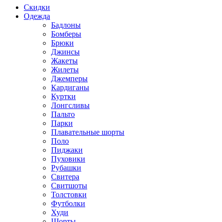
Скидки
Одежда
Бадлоны
Бомберы
Брюки
Джинсы
Жакеты
Жилеты
Джемперы
Кардиганы
Куртки
Лонгсливы
Пальто
Парки
Плавательные шорты
Поло
Пиджаки
Пуховики
Рубашки
Свитера
Свитшоты
Толстовки
Футболки
Худи
Шорты