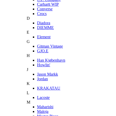
Carhartt WIP
Converse
Crocs
D
Diadora
DIEMME
E
Element
G
Gitman Vintage
GJO.E
H
Han Kjøbenhavn
Howlin'
J
Jason Markk
Jordan
K
KRAKATAU
L
Lacoste
M
Maharishi
Maloja