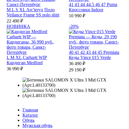
41
43
44
44.5
46
47
Puma
M
L
S
XL
Arc'teryx
Поло
Кроссовки Indoor
Veilance Frame SS polo shirt
10 990 ₽
22 490 ₽
НОВИНКА
-20%
40
41
42
43
44
45
Premiata
L
M
XL
Carhartt WIP
Кеды Vince 015 Verde
Кардиган Medford
36 490 ₽
36 990 ₽
29 190 ₽
Главная
Каталог
Обувь
Мужская обувь