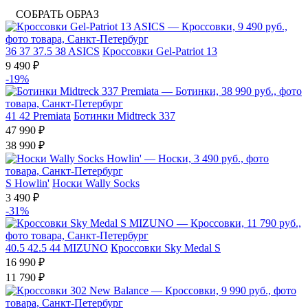
СОБРАТЬ ОБРАЗ
36
37
37.5
38
ASICS
Кроссовки Gel-Patriot 13
9 490 ₽
-19%
41
42
Premiata
Ботинки Midtreck 337
47 990 ₽
38 990 ₽
S
Howlin'
Носки Wally Socks
3 490 ₽
-31%
40.5
42.5
44
MIZUNO
Кроссовки Sky Medal S
16 990 ₽
11 790 ₽