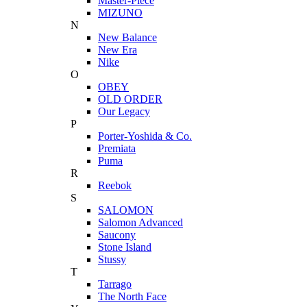
Master-Piece
MIZUNO
N
New Balance
New Era
Nike
O
OBEY
OLD ORDER
Our Legacy
P
Porter-Yoshida & Co.
Premiata
Puma
R
Reebok
S
SALOMON
Salomon Advanced
Saucony
Stone Island
Stussy
T
Tarrago
The North Face