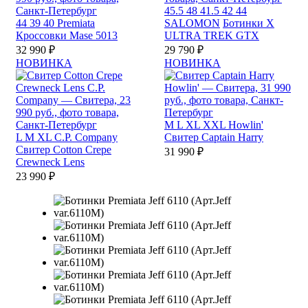
45.5
48
41.5
42
44
44
39
40
Premiata
SALOMON
Ботинки X
Кроссовки Mase 5013
ULTRA TREK GTX
32 990 ₽
29 790 ₽
НОВИНКА
НОВИНКА
M
L
XL
XXL
Howlin'
L
M
XL
C.P. Company
Свитер Captain Harry
Свитер Cotton Crepe
31 990 ₽
Crewneck Lens
23 990 ₽