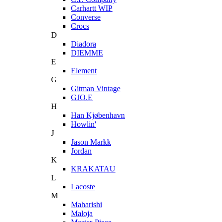
Carhartt WIP
Converse
Crocs
D
Diadora
DIEMME
E
Element
G
Gitman Vintage
GJO.E
H
Han Kjøbenhavn
Howlin'
J
Jason Markk
Jordan
K
KRAKATAU
L
Lacoste
M
Maharishi
Maloja