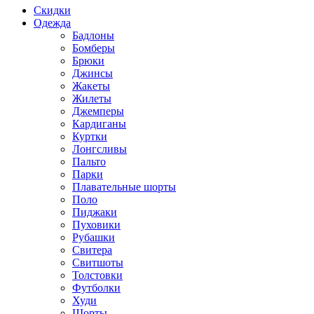
Скидки
Одежда
Бадлоны
Бомберы
Брюки
Джинсы
Жакеты
Жилеты
Джемперы
Кардиганы
Куртки
Лонгсливы
Пальто
Парки
Плавательные шорты
Поло
Пиджаки
Пуховики
Рубашки
Свитера
Свитшоты
Толстовки
Футболки
Худи
Шорты