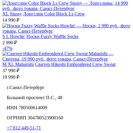
XL
Stussy
Лонгслив Color Block Ls Crew
14 990 ₽
S
L
Howlin'
Носки Fuzzy Waffle Socks
2 990 ₽
-47%
M
XL
Maharishi
Свитер Hikeshi Embroidered Crew Sweat
37 990 ₽
19 990 ₽
г.Санкт-Петербург
Большой проспект П.С., 48
ИНН 780500614009
ОГРНИП 304780523900160
+7 812 449-51-71