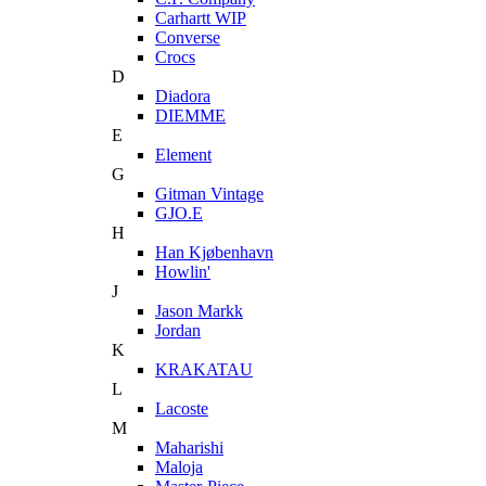
Carhartt WIP
Converse
Crocs
D
Diadora
DIEMME
E
Element
G
Gitman Vintage
GJO.E
H
Han Kjøbenhavn
Howlin'
J
Jason Markk
Jordan
K
KRAKATAU
L
Lacoste
M
Maharishi
Maloja