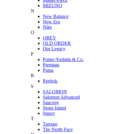
Master-Piece
MIZUNO
N
New Balance
New Era
Nike
O
OBEY
OLD ORDER
Our Legacy
P
Porter-Yoshida & Co.
Premiata
Puma
R
Reebok
S
SALOMON
Salomon Advanced
Saucony
Stone Island
Stussy
T
Tarrago
The North Face