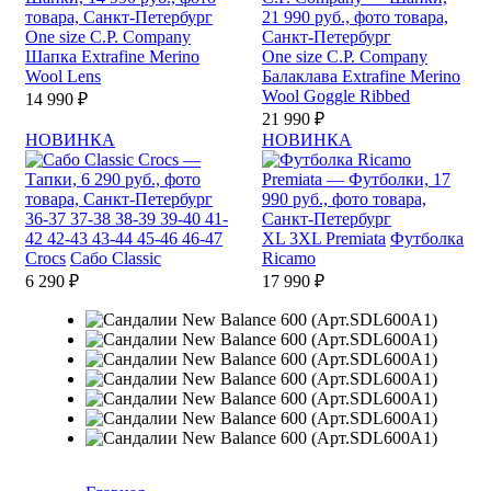
One size
C.P. Company
Шапка Extrafine Merino
One size
C.P. Company
Wool Lens
Балаклава Extrafine Merino
Wool Goggle Ribbed
14 990 ₽
21 990 ₽
НОВИНКА
НОВИНКА
36-37
37-38
38-39
39-40
41-
42
42-43
43-44
45-46
46-47
XL
3XL
Premiata
Футболка
Crocs
Сабо Classic
Ricamo
6 290 ₽
17 990 ₽