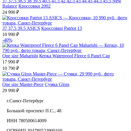
37
37.5
38.5
38
39.5
40.5
41.5
42
42.5
43
44
45
44.5
45.5
New
Balance
Кроссовки 2002
24 990 ₽
37
37.5
39.5
ASICS
Кроссовки Patriot 13
10 990 ₽
-40%
One size
Maharishi
Кепка Waterproof Fleece 6 Panel Cap
17 990 ₽
10 790 ₽
One size
Master-Piece
Сумка Gloss
29 990 ₽
г.Санкт-Петербург
Большой проспект П.С., 48
ИНН 780500614009
ОГРНИП 304780523900160