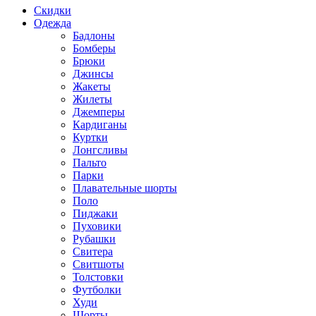
Скидки
Одежда
Бадлоны
Бомберы
Брюки
Джинсы
Жакеты
Жилеты
Джемперы
Кардиганы
Куртки
Лонгсливы
Пальто
Парки
Плавательные шорты
Поло
Пиджаки
Пуховики
Рубашки
Свитера
Свитшоты
Толстовки
Футболки
Худи
Шорты