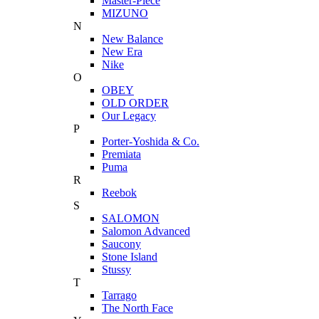
Master-Piece
MIZUNO
N
New Balance
New Era
Nike
O
OBEY
OLD ORDER
Our Legacy
P
Porter-Yoshida & Co.
Premiata
Puma
R
Reebok
S
SALOMON
Salomon Advanced
Saucony
Stone Island
Stussy
T
Tarrago
The North Face