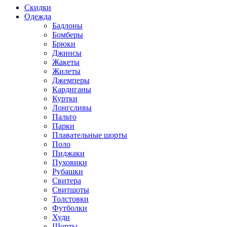
Скидки
Одежда
Бадлоны
Бомберы
Брюки
Джинсы
Жакеты
Жилеты
Джемперы
Кардиганы
Куртки
Лонгсливы
Пальто
Парки
Плавательные шорты
Поло
Пиджаки
Пуховики
Рубашки
Свитера
Свитшоты
Толстовки
Футболки
Худи
Шорты