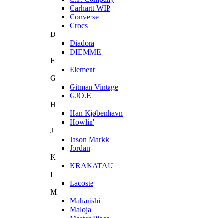
Carhartt WIP
Converse
Crocs
D
Diadora
DIEMME
E
Element
G
Gitman Vintage
GJO.E
H
Han Kjøbenhavn
Howlin'
J
Jason Markk
Jordan
K
KRAKATAU
L
Lacoste
M
Maharishi
Maloja