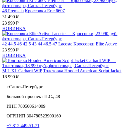
46
Premiata
Кроссовки Eric 6607
31 490 ₽
23 990 ₽
НОВИНКА
42
44.5
46
42.5
43
44
46.5
47
Lacoste
Кроссовки Elite Active
23 990 ₽
НОВИНКА
M
L
XL
Carhartt WIP
Толстовка Hooded American Script Jacket
18 990 ₽
г.Санкт-Петербург
Большой проспект П.С., 48
ИНН 780500614009
ОГРНИП 304780523900160
+7 812 449-51-71