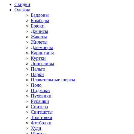
Скидки
Одежда
Бадлоны
Бомберы
Брюки
Джинсы
Жакеты
Жилеты
Джемперы
Кардиганы
Куртки
Лонгсливы
Пальто
Парки
Плавательные шорты
Поло
Пиджаки
Пуховики
Рубашки
Свитера
Свитшоты
Толстовки
Футболки
Худи
Шорты