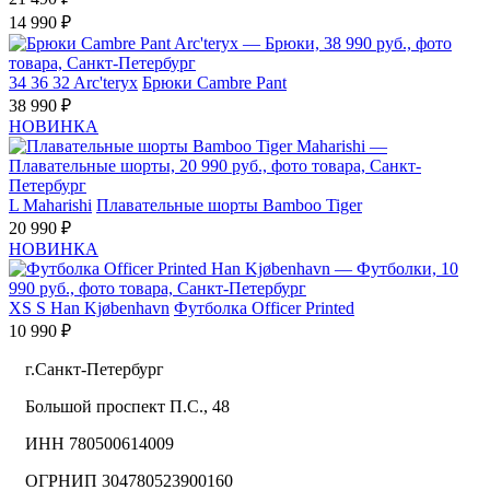
14 990 ₽
34
36
32
Arc'teryx
Брюки Cambre Pant
38 990 ₽
НОВИНКА
L
Maharishi
Плавательные шорты Bamboo Tiger
20 990 ₽
НОВИНКА
XS
S
Han Kjøbenhavn
Футболка Officer Printed
10 990 ₽
г.Санкт-Петербург
Большой проспект П.С., 48
ИНН 780500614009
ОГРНИП 304780523900160