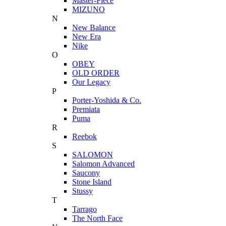
Master-Piece
MIZUNO
N
New Balance
New Era
Nike
O
OBEY
OLD ORDER
Our Legacy
P
Porter-Yoshida & Co.
Premiata
Puma
R
Reebok
S
SALOMON
Salomon Advanced
Saucony
Stone Island
Stussy
T
Tarrago
The North Face