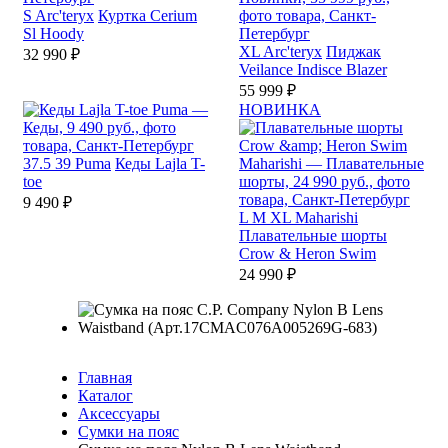
S
Arc'teryx
Куртка Cerium
Sl Hoody
XL
Arc'teryx
Пиджак
32 990 ₽
Veilance Indisce Blazer
55 999 ₽
НОВИНКА
37.5
39
Puma
Кеды Lajla T-
toe
9 490 ₽
L
M
XL
Maharishi
Плавательные шорты
Crow & Heron Swim
24 990 ₽
Главная
Каталог
Аксессуары
Сумки на пояс