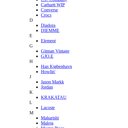
Carhartt WIP
Converse
Crocs
D
Diadora
DIEMME
E
Element
G
Gitman Vintage
GJO.E
H
Han Kjøbenhavn
Howlin'
J
Jason Markk
Jordan
K
KRAKATAU
L
Lacoste
M
Maharishi
Maloja