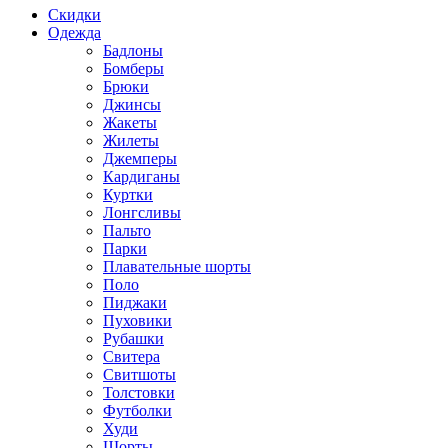
Скидки
Одежда
Бадлоны
Бомберы
Брюки
Джинсы
Жакеты
Жилеты
Джемперы
Кардиганы
Куртки
Лонгсливы
Пальто
Парки
Плавательные шорты
Поло
Пиджаки
Пуховики
Рубашки
Свитера
Свитшоты
Толстовки
Футболки
Худи
Шорты