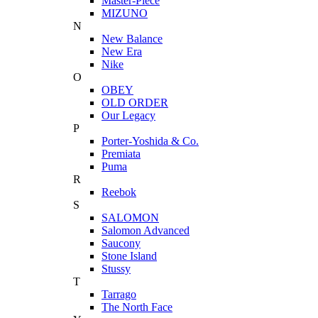
Master-Piece
MIZUNO
N
New Balance
New Era
Nike
O
OBEY
OLD ORDER
Our Legacy
P
Porter-Yoshida & Co.
Premiata
Puma
R
Reebok
S
SALOMON
Salomon Advanced
Saucony
Stone Island
Stussy
T
Tarrago
The North Face