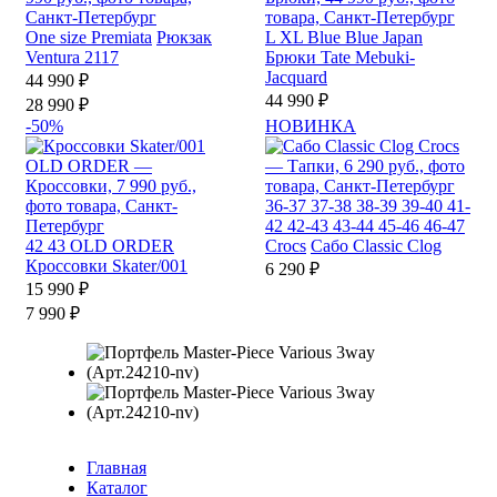
One size
Premiata
Рюкзак
L
XL
Blue Blue Japan
Ventura 2117
Брюки Tate Mebuki-
Jacquard
44 990 ₽
44 990 ₽
28 990 ₽
-50%
НОВИНКА
36-37
37-38
38-39
39-40
41-
42
42-43
43-44
45-46
46-47
42
43
OLD ORDER
Crocs
Сабо Classic Clog
Кроссовки Skater/001
6 290 ₽
15 990 ₽
7 990 ₽
Главная
Каталог