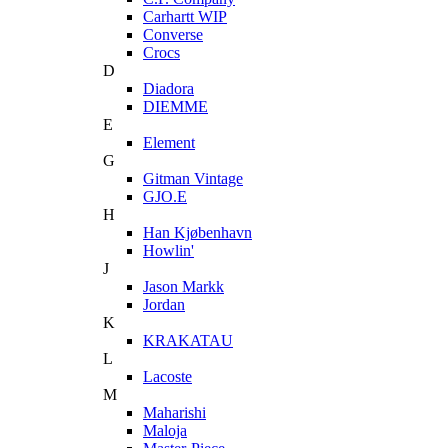
Carhartt WIP
Converse
Crocs
D
Diadora
DIEMME
E
Element
G
Gitman Vintage
GJO.E
H
Han Kjøbenhavn
Howlin'
J
Jason Markk
Jordan
K
KRAKATAU
L
Lacoste
M
Maharishi
Maloja