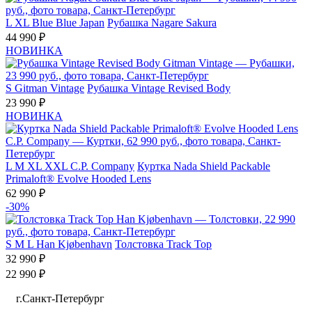
L
XL
Blue Blue Japan
Рубашка Nagare Sakura
44 990 ₽
НОВИНКА
S
Gitman Vintage
Рубашка Vintage Revised Body
23 990 ₽
НОВИНКА
L
M
XL
XXL
C.P. Company
Куртка Nada Shield Packable
Primaloft® Evolve Hooded Lens
62 990 ₽
-30%
S
M
L
Han Kjøbenhavn
Толстовка Track Top
32 990 ₽
22 990 ₽
г.Санкт-Петербург