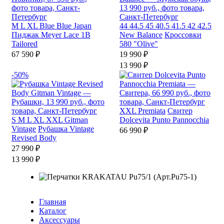
M
L
XL
Blue Blue Japan
44
44.5
45
40.5
41.5
42
42.5
Пиджак Meyer Lace 1B
New Balance
Кроссовки
Tailored
580 "Olive"
67 590 ₽
19 990 ₽
13 990 ₽
-50%
XXL
Premiata
Свитер
S
M
L
XL
XXL
Gitman
Dolcevita Punto Pannocchia
Vintage
Рубашка Vintage
66 990 ₽
Revised Body
27 990 ₽
13 990 ₽
Главная
Каталог
Аксессуары