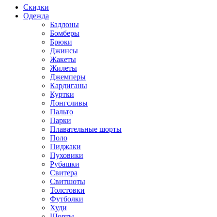
Скидки
Одежда
Бадлоны
Бомберы
Брюки
Джинсы
Жакеты
Жилеты
Джемперы
Кардиганы
Куртки
Лонгсливы
Пальто
Парки
Плавательные шорты
Поло
Пиджаки
Пуховики
Рубашки
Свитера
Свитшоты
Толстовки
Футболки
Худи
Шорты