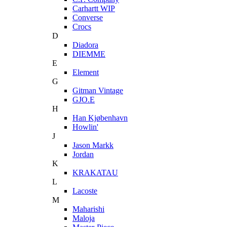
Carhartt WIP
Converse
Crocs
D
Diadora
DIEMME
E
Element
G
Gitman Vintage
GJO.E
H
Han Kjøbenhavn
Howlin'
J
Jason Markk
Jordan
K
KRAKATAU
L
Lacoste
M
Maharishi
Maloja