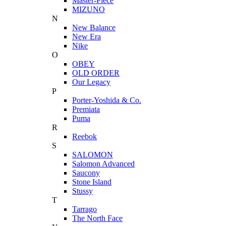
Master-Piece
MIZUNO
N
New Balance
New Era
Nike
O
OBEY
OLD ORDER
Our Legacy
P
Porter-Yoshida & Co.
Premiata
Puma
R
Reebok
S
SALOMON
Salomon Advanced
Saucony
Stone Island
Stussy
T
Tarrago
The North Face