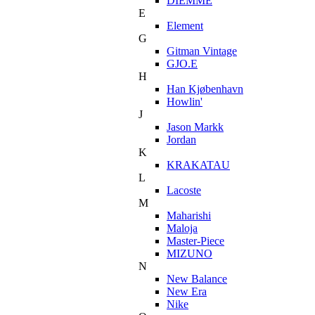
DIEMME
E
Element
G
Gitman Vintage
GJO.E
H
Han Kjøbenhavn
Howlin'
J
Jason Markk
Jordan
K
KRAKATAU
L
Lacoste
M
Maharishi
Maloja
Master-Piece
MIZUNO
N
New Balance
New Era
Nike