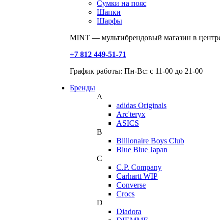
Сумки на пояс
Шапки
Шарфы
MINT — мультибрендовый магазин в центре
+7 812 449-51-71
График работы: Пн-Вс: с 11-00 до 21-00
Бренды
A
adidas Originals
Arc'teryx
ASICS
B
Billionaire Boys Club
Blue Blue Japan
C
C.P. Company
Carhartt WIP
Converse
Crocs
D
Diadora