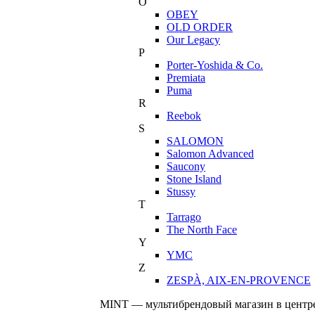
O
OBEY
OLD ORDER
Our Legacy
P
Porter-Yoshida & Co.
Premiata
Puma
R
Reebok
S
SALOMON
Salomon Advanced
Saucony
Stone Island
Stussy
T
Tarrago
The North Face
Y
YMC
Z
ZESPÀ, AIX-EN-PROVENCE
MINT — мультибрендовый магазин в центре