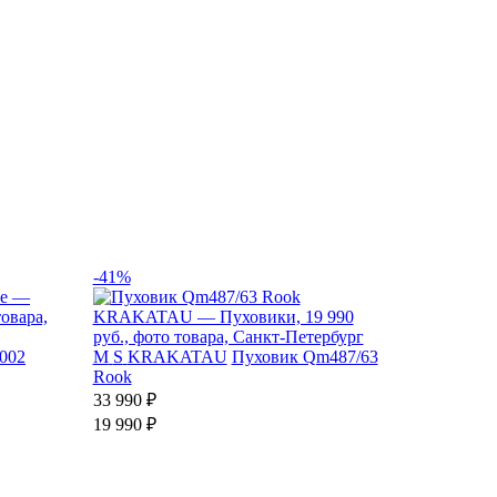
-41%
002
M
S
KRAKATAU
Пуховик Qm487/63
Rook
33 990 ₽
19 990 ₽