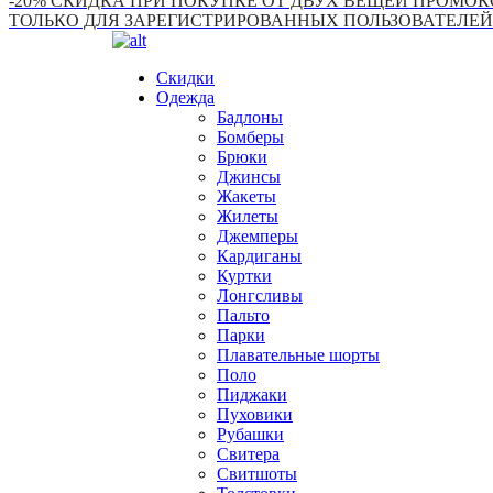
-20% СКИДКА ПРИ ПОКУПКЕ ОТ ДВУХ ВЕЩЕЙ ПРОМОКО
ТОЛЬКО ДЛЯ ЗАРЕГИСТРИРОВАННЫХ ПОЛЬЗОВАТЕЛЕЙ
Скидки
Одежда
Бадлоны
Бомберы
Брюки
Джинсы
Жакеты
Жилеты
Джемперы
Кардиганы
Куртки
Лонгсливы
Пальто
Парки
Плавательные шорты
Поло
Пиджаки
Пуховики
Рубашки
Свитера
Свитшоты