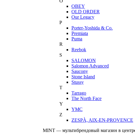
O
OBEY
OLD ORDER
Our Legacy
P
Porter-Yoshida & Co.
Premiata
Puma
R
Reebok
S
SALOMON
Salomon Advanced
Saucony
Stone Island
Stussy
T
Tarrago
The North Face
Y
YMC
Z
ZESPÀ, AIX-EN-PROVENCE
MINT — мультибрендовый магазин в центре