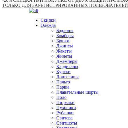
-20% СКИДКА ПРИ ПОКУПКЕ ОТ ДВУХ ВЕЩЕЙ ПРОМОКО
ТОЛЬКО ДЛЯ ЗАРЕГИСТРИРОВАННЫХ ПОЛЬЗОВАТЕЛЕЙ
Скидки
Одежда
Бадлоны
Бомберы
Брюки
Джинсы
Жакеты
Жилеты
Джемперы
Кардиганы
Куртки
Лонгсливы
Пальто
Парки
Плавательные шорты
Поло
Пиджаки
Пуховики
Рубашки
Свитера
Свитшоты