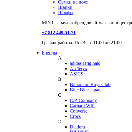
Сумки на пояс
Шапки
Шарфы
MINT — мультибрендовый магазин в центре
+7 812 449-51-71
График работы: Пн-Вс: с 11-00 до 21-00
Бренды
A
adidas Originals
Arc'teryx
ASICS
B
Billionaire Boys Club
Blue Blue Japan
C
C.P. Company
Carhartt WIP
Converse
Crocs
D
Diadora