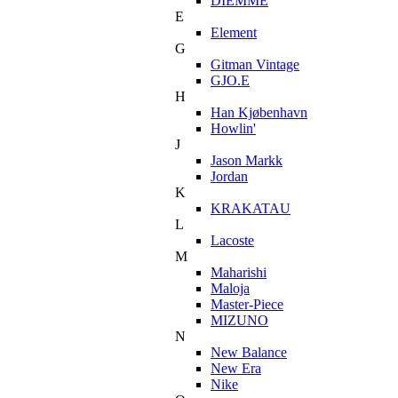
DIEMME
E
Element
G
Gitman Vintage
GJO.E
H
Han Kjøbenhavn
Howlin'
J
Jason Markk
Jordan
K
KRAKATAU
L
Lacoste
M
Maharishi
Maloja
Master-Piece
MIZUNO
N
New Balance
New Era
Nike