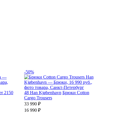
-50%
er 2150
48
Han Kjøbenhavn
Брюки Cotton
Cargo Trousers
33 990 ₽
16 990 ₽