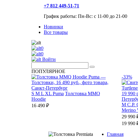
+7 812 449-51-71
График работы: Пн-Вс: с 11-00 до 21-00
Новинки
Все товары
0
0
Войти
ПОПУЛЯРНОЕ
-33%
S
M
L
XL
Puma
Толстовка MMQ
Hoodie
М
C.P.
16 490 ₽
Merino 
29 990 
19 990 
Главная