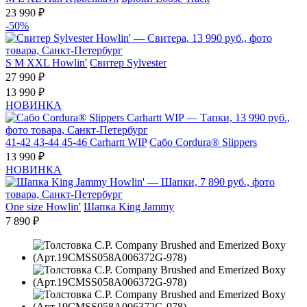
23 990 ₽
-50%
S
M
XXL
Howlin'
Свитер Sylvester
27 990 ₽
13 990 ₽
НОВИНКА
41-42
43-44
45-46
Carhartt WIP
Сабо Cordura® Slippers
13 990 ₽
НОВИНКА
One size
Howlin'
Шапка King Jammy
7 890 ₽