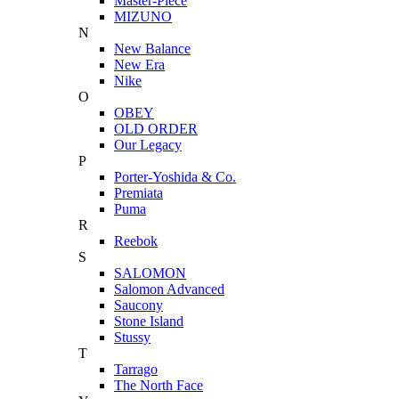
Master-Piece
MIZUNO
N
New Balance
New Era
Nike
O
OBEY
OLD ORDER
Our Legacy
P
Porter-Yoshida & Co.
Premiata
Puma
R
Reebok
S
SALOMON
Salomon Advanced
Saucony
Stone Island
Stussy
T
Tarrago
The North Face