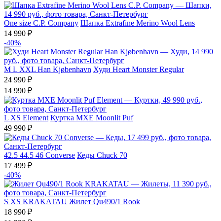
One size
C.P. Company
Шапка Extrafine Merino Wool Lens
14 990 ₽
-40%
M
L
XXL
Han Kjøbenhavn
Худи Heart Monster Regular
24 990 ₽
14 990 ₽
L
XS
Element
Куртка MXE Moonlit Puf
49 990 ₽
42.5
44.5
46
Converse
Кеды Chuck 70
17 499 ₽
-40%
S
XS
KRAKATAU
Жилет Qu490/1 Rook
18 990 ₽