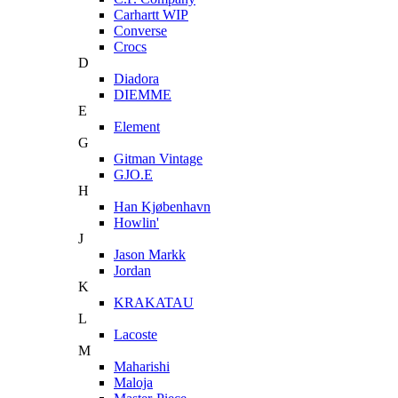
Carhartt WIP
Converse
Crocs
D
Diadora
DIEMME
E
Element
G
Gitman Vintage
GJO.E
H
Han Kjøbenhavn
Howlin'
J
Jason Markk
Jordan
K
KRAKATAU
L
Lacoste
M
Maharishi
Maloja