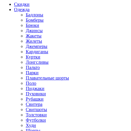
Скидки
Одежда
Бадлоны
Бомберы
Брюки
Джинсы
Жакеты
Жилеты
Джемперы
Кардиганы
Куртки
Лонгсливы
Пальто
Парки
Плавательные шорты
Поло
Пиджаки
Пуховики
Рубашки
Свитера
Свитшоты
Толстовки
Футболки
Худи
Шорты