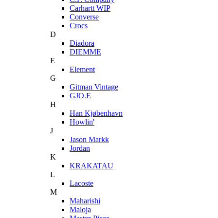
Carhartt WIP
Converse
Crocs
D
Diadora
DIEMME
E
Element
G
Gitman Vintage
GJO.E
H
Han Kjøbenhavn
Howlin'
J
Jason Markk
Jordan
K
KRAKATAU
L
Lacoste
M
Maharishi
Maloja