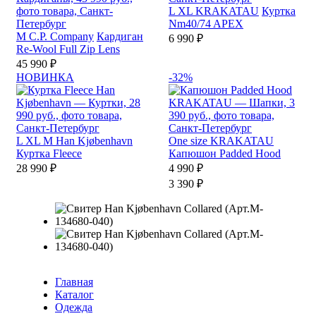
L
XL
KRAKATAU
Куртка
Nm40/74 APEX
M
C.P. Company
Кардиган
6 990 ₽
Re-Wool Full Zip Lens
45 990 ₽
НОВИНКА
-32%
L
XL
M
Han Kjøbenhavn
One size
KRAKATAU
Куртка Fleece
Капюшон Padded Hood
28 990 ₽
4 990 ₽
3 390 ₽
Главная
Каталог
Одежда