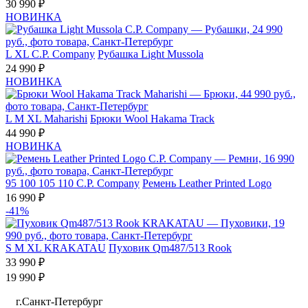
30 990 ₽
НОВИНКА
L
XL
C.P. Company
Рубашка Light Mussola
24 990 ₽
НОВИНКА
L
M
XL
Maharishi
Брюки Wool Hakama Track
44 990 ₽
НОВИНКА
95
100
105
110
C.P. Company
Ремень Leather Printed Logo
16 990 ₽
-41%
S
M
XL
KRAKATAU
Пуховик Qm487/513 Rook
33 990 ₽
19 990 ₽
г.Санкт-Петербург