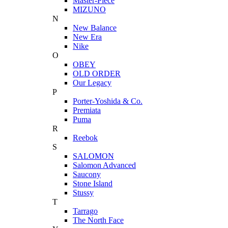
Master-Piece
MIZUNO
N
New Balance
New Era
Nike
O
OBEY
OLD ORDER
Our Legacy
P
Porter-Yoshida & Co.
Premiata
Puma
R
Reebok
S
SALOMON
Salomon Advanced
Saucony
Stone Island
Stussy
T
Tarrago
The North Face