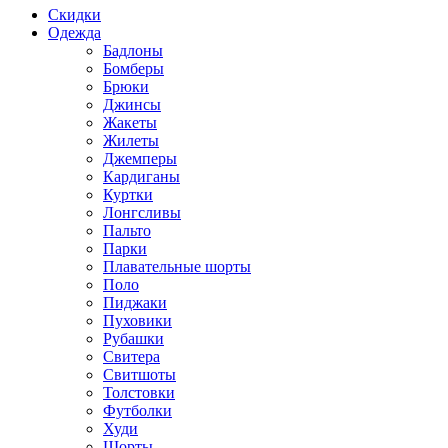
Скидки
Одежда
Бадлоны
Бомберы
Брюки
Джинсы
Жакеты
Жилеты
Джемперы
Кардиганы
Куртки
Лонгсливы
Пальто
Парки
Плавательные шорты
Поло
Пиджаки
Пуховики
Рубашки
Свитера
Свитшоты
Толстовки
Футболки
Худи
Шорты