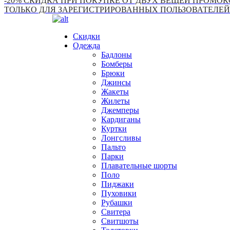
-20% СКИДКА ПРИ ПОКУПКЕ ОТ ДВУХ ВЕЩЕЙ ПРОМОКО
ТОЛЬКО ДЛЯ ЗАРЕГИСТРИРОВАННЫХ ПОЛЬЗОВАТЕЛЕЙ
Скидки
Одежда
Бадлоны
Бомберы
Брюки
Джинсы
Жакеты
Жилеты
Джемперы
Кардиганы
Куртки
Лонгсливы
Пальто
Парки
Плавательные шорты
Поло
Пиджаки
Пуховики
Рубашки
Свитера
Свитшоты