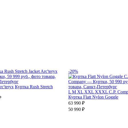
-20%
rc'teryx
Куртка Rush Stretch
L
M
XL
XXL
XXXL
C.P. Com
Куртка Flatt Nylon Goggle
₽
63 990 ₽
50 990 ₽