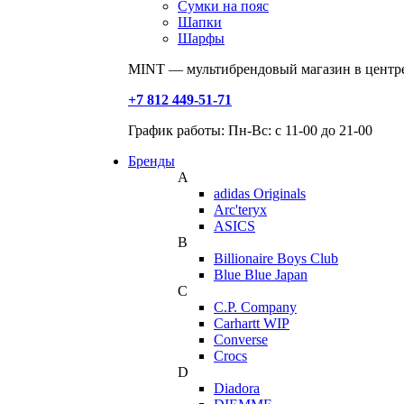
Сумки на пояс
Шапки
Шарфы
MINT — мультибрендовый магазин в центре
+7 812 449-51-71
График работы: Пн-Вс: с 11-00 до 21-00
Бренды
A
adidas Originals
Arc'teryx
ASICS
B
Billionaire Boys Club
Blue Blue Japan
C
C.P. Company
Carhartt WIP
Converse
Crocs
D
Diadora