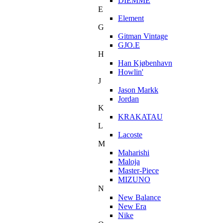
DIEMME
E
Element
G
Gitman Vintage
GJO.E
H
Han Kjøbenhavn
Howlin'
J
Jason Markk
Jordan
K
KRAKATAU
L
Lacoste
M
Maharishi
Maloja
Master-Piece
MIZUNO
N
New Balance
New Era
Nike