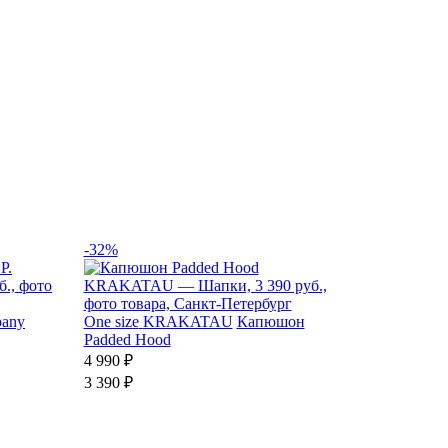
-32%
pany
One size
KRAKATAU
Капюшон
Padded Hood
4 990 ₽
3 390 ₽