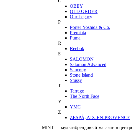
O
OBEY
OLD ORDER
Our Legacy
P
Porter-Yoshida & Co.
Premiata
Puma
R
Reebok
S
SALOMON
Salomon Advanced
Saucony
Stone Island
Stussy
T
Tarrago
The North Face
Y
YMC
Z
ZESPÀ, AIX-EN-PROVENCE
MINT — мультибрендовый магазин в центре