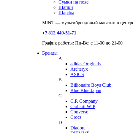
Сумки на пояс
Шапки
Шарфы
MINT — мультибрендовый магазин в центре
+7 812 449-51-71
График работы: Пн-Вс: с 11-00 до 21-00
Бренды
A
adidas Originals
Arc'teryx
ASICS
B
Billionaire Boys Club
Blue Blue Japan
C
C.P. Company
Carhartt WIP
Converse
Crocs
D
Diadora