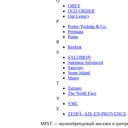
O
OBEY
OLD ORDER
Our Legacy
P
Porter-Yoshida & Co.
Premiata
Puma
R
Reebok
S
SALOMON
Salomon Advanced
Saucony
Stone Island
Stussy
T
Tarrago
The North Face
Y
YMC
Z
ZESPÀ, AIX-EN-PROVENCE
MINT — мультибрендовый магазин в центре