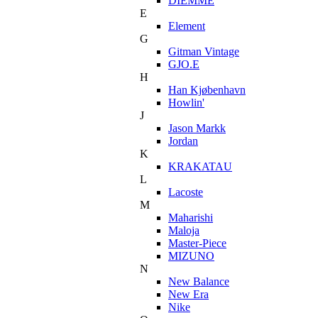
DIEMME
E
Element
G
Gitman Vintage
GJO.E
H
Han Kjøbenhavn
Howlin'
J
Jason Markk
Jordan
K
KRAKATAU
L
Lacoste
M
Maharishi
Maloja
Master-Piece
MIZUNO
N
New Balance
New Era
Nike