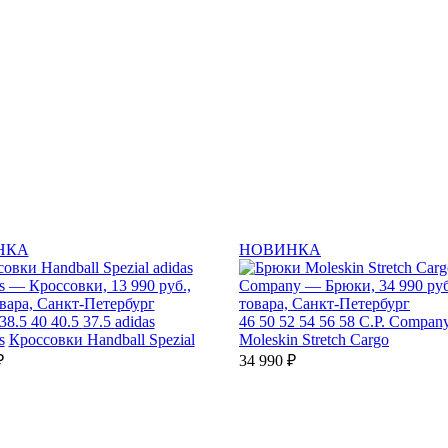
НКА
НОВИНКА
38.5
40
40.5
37.5
adidas
46
50
52
54
56
58
C.P. Compan
s
Кроссовки Handball Spezial
Moleskin Stretch Cargo
₽
34 990 ₽