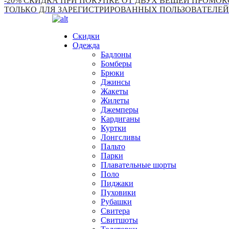
-20% СКИДКА ПРИ ПОКУПКЕ ОТ ДВУХ ВЕЩЕЙ ПРОМОКО
ТОЛЬКО ДЛЯ ЗАРЕГИСТРИРОВАННЫХ ПОЛЬЗОВАТЕЛЕЙ
Скидки
Одежда
Бадлоны
Бомберы
Брюки
Джинсы
Жакеты
Жилеты
Джемперы
Кардиганы
Куртки
Лонгсливы
Пальто
Парки
Плавательные шорты
Поло
Пиджаки
Пуховики
Рубашки
Свитера
Свитшоты