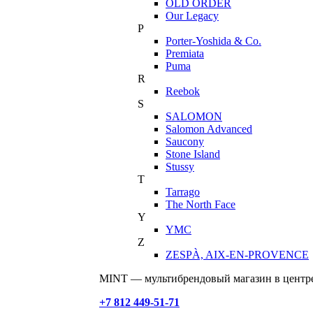
OLD ORDER
Our Legacy
P
Porter-Yoshida & Co.
Premiata
Puma
R
Reebok
S
SALOMON
Salomon Advanced
Saucony
Stone Island
Stussy
T
Tarrago
The North Face
Y
YMC
Z
ZESPÀ, AIX-EN-PROVENCE
MINT — мультибрендовый магазин в центре
+7 812 449-51-71