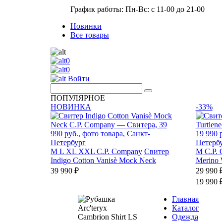
График работы: Пн-Вс: с 11-00 до 21-00
Новинки
Все товары
0
0
Войти
ПОПУЛЯРНОЕ
НОВИНКА
-33%
M
L
XL
XXL
C.P. Company
Свитер
M
C.P.
Indigo Cotton Vanisè Mock Neck
Merino 
39 990 ₽
29 990 
19 990 
Главная
Каталог
Одежда