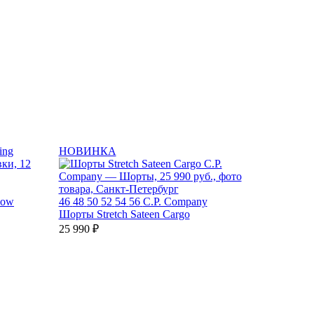
НОВИНКА
dow
46
48
50
52
54
56
C.P. Company
Шорты Stretch Sateen Cargo
25 990 ₽