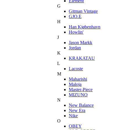
Element
G
Gitman Vintage
GJO.E
H
Han Kjøbenhavn
Howlin'
J
Jason Markk
Jordan
K
KRAKATAU
L
Lacoste
M
Maharishi
Maloja
Master-Piece
MIZUNO
N
New Balance
New Era
Nike
O
OBEY