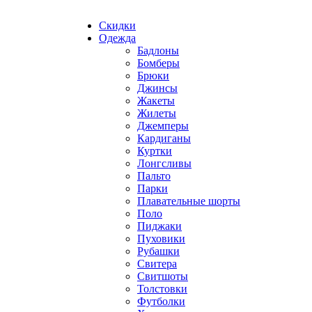
Скидки
Одежда
Бадлоны
Бомберы
Брюки
Джинсы
Жакеты
Жилеты
Джемперы
Кардиганы
Куртки
Лонгсливы
Пальто
Парки
Плавательные шорты
Поло
Пиджаки
Пуховики
Рубашки
Свитера
Свитшоты
Толстовки
Футболки