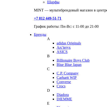
Шарфы
MINT — мультибрендовый магазин в центре
+7 812 449-51-71
График работы: Пн-Вс: с 11-00 до 21-00
Бренды
A
adidas Originals
Arc'teryx
ASICS
B
Billionaire Boys Club
Blue Blue Japan
C
C.P. Company
Carhartt WIP
Converse
Crocs
D
Diadora
DIEMME
E