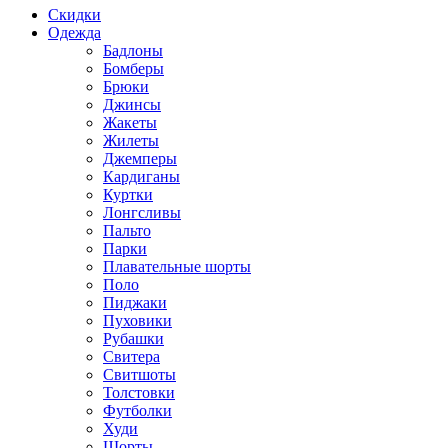
Скидки
Одежда
Бадлоны
Бомберы
Брюки
Джинсы
Жакеты
Жилеты
Джемперы
Кардиганы
Куртки
Лонгсливы
Пальто
Парки
Плавательные шорты
Поло
Пиджаки
Пуховики
Рубашки
Свитера
Свитшоты
Толстовки
Футболки
Худи
Шорты