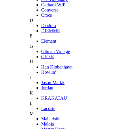
Carhartt WIP
Converse
Crocs
D
Diadora
DIEMME
E
Element
G
Gitman Vintage
GJO.E
H
Han Kjøbenhavn
Howlin'
J
Jason Markk
Jordan
K
KRAKATAU
L
Lacoste
M
Maharishi
Maloja