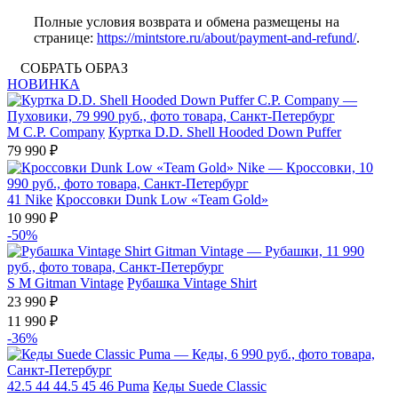
Полные условия возврата и обмена размещены на
странице:
https://mintstore.ru/about/payment-and-refund/
.
СОБРАТЬ ОБРАЗ
НОВИНКА
M
C.P. Company
Куртка D.D. Shell Hooded Down Puffer
79 990 ₽
41
Nike
Кроссовки Dunk Low «Team Gold»
10 990 ₽
-50%
S
M
Gitman Vintage
Рубашка Vintage Shirt
23 990 ₽
11 990 ₽
-36%
42.5
44
44.5
45
46
Puma
Кеды Suede Classic