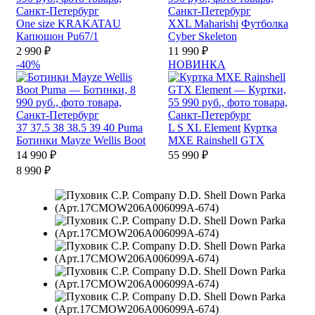
One size
KRAKATAU
XXL
Maharishi
Футболка
Капюшон Pu67/1
Cyber Skeleton
2 990 ₽
11 990 ₽
-40%
НОВИНКА
37
37.5
38
38.5
39
40
Puma
L
S
XL
Element
Куртка
Ботинки Mayze Wellis Boot
MXE Rainshell GTX
14 990 ₽
55 990 ₽
8 990 ₽