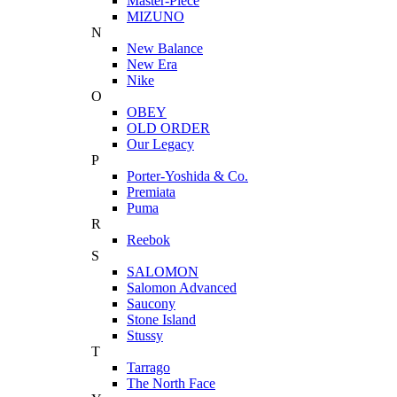
Master-Piece
MIZUNO
N
New Balance
New Era
Nike
O
OBEY
OLD ORDER
Our Legacy
P
Porter-Yoshida & Co.
Premiata
Puma
R
Reebok
S
SALOMON
Salomon Advanced
Saucony
Stone Island
Stussy
T
Tarrago
The North Face