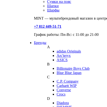
Сумки на пояс
Шапки
Шарфы
MINT — мультибрендовый магазин в центре
+7 812 449-51-71
График работы: Пн-Вс: с 11-00 до 21-00
Бренды
A
adidas Originals
Arc'teryx
ASICS
B
Billionaire Boys Club
Blue Blue Japan
C
C.P. Company
Carhartt WIP
Converse
Crocs
D
Diadora