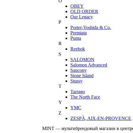
O
OBEY
OLD ORDER
Our Legacy
P
Porter-Yoshida & Co.
Premiata
Puma
R
Reebok
S
SALOMON
Salomon Advanced
Saucony
Stone Island
Stussy
T
Tarrago
The North Face
Y
YMC
Z
ZESPÀ, AIX-EN-PROVENCE
MINT — мультибрендовый магазин в центре