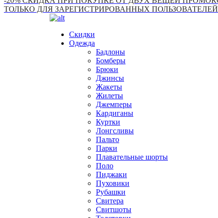
-20% СКИДКА ПРИ ПОКУПКЕ ОТ ДВУХ ВЕЩЕЙ ПРОМОКО
ТОЛЬКО ДЛЯ ЗАРЕГИСТРИРОВАННЫХ ПОЛЬЗОВАТЕЛЕЙ
Скидки
Одежда
Бадлоны
Бомберы
Брюки
Джинсы
Жакеты
Жилеты
Джемперы
Кардиганы
Куртки
Лонгсливы
Пальто
Парки
Плавательные шорты
Поло
Пиджаки
Пуховики
Рубашки
Свитера
Свитшоты