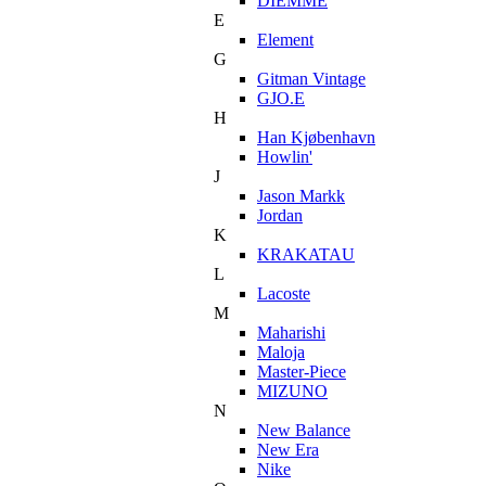
DIEMME
E
Element
G
Gitman Vintage
GJO.E
H
Han Kjøbenhavn
Howlin'
J
Jason Markk
Jordan
K
KRAKATAU
L
Lacoste
M
Maharishi
Maloja
Master-Piece
MIZUNO
N
New Balance
New Era
Nike