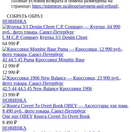
Полные условия возврата и обмена размещены на
странице:
https://mintstore.ru/about/payment-and-refund/
.
СОБРАТЬ ОБРАЗ
НОВИНКА
L
M
C.P. Company
Куртка 3/1 Denim Chore
64 990 ₽
42
44.5
45
Puma
Кроссовки Morphic Base
12 990 ₽
12 990 ₽
42.5
44
44.5
45
New Balance
Кроссовки 1906
23 990 ₽
НОВИНКА
One size
OBEY
Книга Covert To Overt Book
8 490 ₽
НОВИНКА