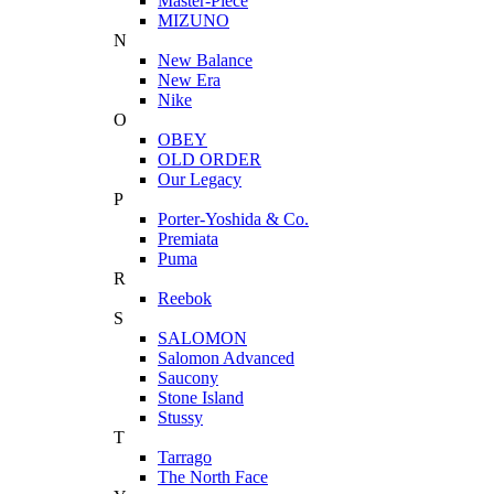
Master-Piece
MIZUNO
N
New Balance
New Era
Nike
O
OBEY
OLD ORDER
Our Legacy
P
Porter-Yoshida & Co.
Premiata
Puma
R
Reebok
S
SALOMON
Salomon Advanced
Saucony
Stone Island
Stussy
T
Tarrago
The North Face