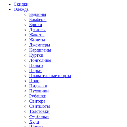
Скидки
Одежда
Бадлоны
Бомберы
Брюки
Джинсы
Жакеты
Жилеты
Джемперы
Кардиганы
Куртки
Лонгсливы
Пальто
Парки
Плавательные шорты
Поло
Пиджаки
Пуховики
Рубашки
Свитера
Свитшоты
Толстовки
Футболки
Худи
Шорты