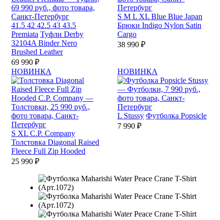
S
M
L
XL
Blue Blue Japan
41.5
42
42.5
43
43.5
Брюки Indigo Nylon Satin
Premiata
Туфли Derby
Cargo
32104A Binder Nero
38 990 ₽
Brushed Leather
69 990 ₽
НОВИНКА
НОВИНКА
L
Stussy
Футболка Popsicle
7 990 ₽
S
XL
C.P. Company
Толстовка Diagonal Raised
Fleece Full Zip Hooded
25 990 ₽