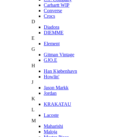
Carhartt WIP
Converse
Crocs
D
Diadora
DIEMME
E
Element
G
Gitman Vintage
GJO.E
H
Han Kjøbenhavn
Howlin'
J
Jason Markk
Jordan
K
KRAKATAU
L
Lacoste
M
Maharishi
Maloja