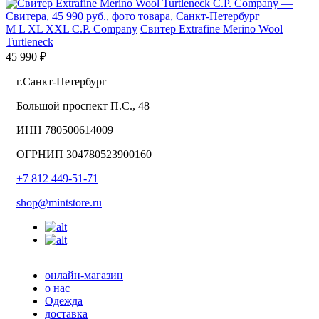
M
L
XL
XXL
C.P. Company
Свитер Extrafine Merino Wool
Turtleneck
45 990 ₽
г.Санкт-Петербург
Большой проспект П.С., 48
ИНН 780500614009
ОГРНИП 304780523900160
+7 812 449-51-71
shop@mintstore.ru
онлайн-магазин
о нас
Одежда
доставка