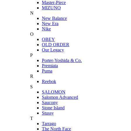
Master-Piece
MIZUNO
N
New Balance
New Era
Nike
O
OBEY
OLD ORDER
Our Legacy
P
Porter-Yoshida & Co.
Premiata
Puma
R
Reebok
S
SALOMON
Salomon Advanced
Saucony
Stone Island
Stussy
T
Tarrago
The North Face