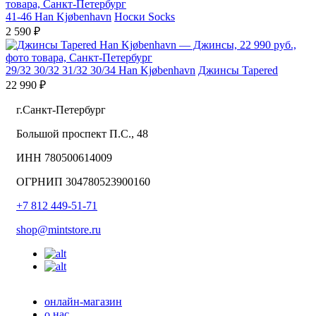
41-46
Han Kjøbenhavn
Носки Socks
2 590 ₽
29/32
30/32
31/32
30/34
Han Kjøbenhavn
Джинсы Tapered
22 990 ₽
г.Санкт-Петербург
Большой проспект П.С., 48
ИНН 780500614009
ОГРНИП 304780523900160
+7 812 449-51-71
shop@mintstore.ru
онлайн-магазин
о нас