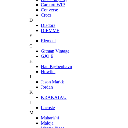
Carhartt WIP
Converse
Crocs
D
Diadora
DIEMME
E
Element
G
Gitman Vintage
GJO.E
H
Han Kjøbenhavn
Howlin'
J
Jason Markk
Jordan
K
KRAKATAU
L
Lacoste
M
Maharishi
Maloja