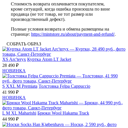
Стоимость возврата оплачивается покупателем,
кроме ситуаций, когда ошибка произошла по вине
продавца (не тот товар, не тот размер или
производственный дефект).
Полные условия возврата и обмена размещены на
странице:
https://mintstore.ru/about/payment-and-refund/
.
СОБРАТЬ ОБРАЗ
XS
Arc'teryx
Куртка Atom LT Jacket
28 490 ₽
НОВИНКА
S
XXL
M
Premiata
Толстовка Felpa Cappuccio
41 990 ₽
НОВИНКА
L
M
XL
Maharishi
Брюки Wool Hakama Track
44 990 ₽