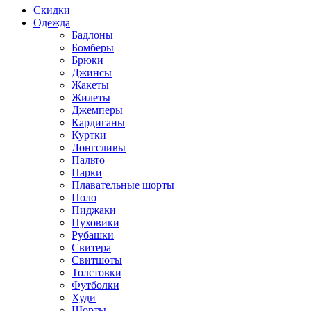
Скидки
Одежда
Бадлоны
Бомберы
Брюки
Джинсы
Жакеты
Жилеты
Джемперы
Кардиганы
Куртки
Лонгсливы
Пальто
Парки
Плавательные шорты
Поло
Пиджаки
Пуховики
Рубашки
Свитера
Свитшоты
Толстовки
Футболки
Худи
Шорты