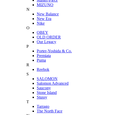
Master-Piece
MIZUNO
N
New Balance
New Era
Nike
O
OBEY
OLD ORDER
Our Legacy
P
Porter-Yoshida & Co.
Premiata
Puma
R
Reebok
S
SALOMON
Salomon Advanced
Saucony
Stone Island
Stussy
T
Tarrago
The North Face