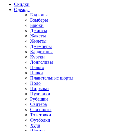
Скидки
Одежда
Бадлоны
Бомберы
Брюки
Джинсы
Жакеты
Жилеты
Джемперы
Кардиганы
Куртки
Лонгсливы
Пальто
Парки
Плавательные шорты
Поло
Пиджаки
Пуховики
Рубашки
Свитера
Свитшоты
Толстовки
Футболки
Худи
Шорты