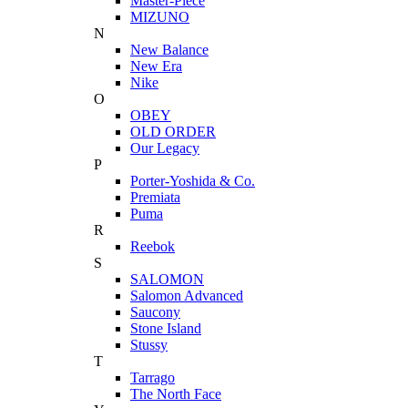
Master-Piece
MIZUNO
N
New Balance
New Era
Nike
O
OBEY
OLD ORDER
Our Legacy
P
Porter-Yoshida & Co.
Premiata
Puma
R
Reebok
S
SALOMON
Salomon Advanced
Saucony
Stone Island
Stussy
T
Tarrago
The North Face