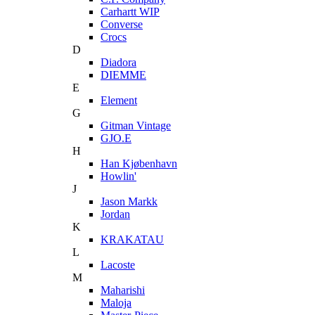
Carhartt WIP
Converse
Crocs
D
Diadora
DIEMME
E
Element
G
Gitman Vintage
GJO.E
H
Han Kjøbenhavn
Howlin'
J
Jason Markk
Jordan
K
KRAKATAU
L
Lacoste
M
Maharishi
Maloja