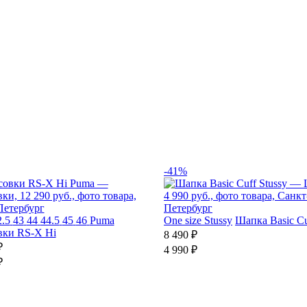
-41%
2.5
43
44
44.5
45
46
Puma
One size
Stussy
Шапка Basic Cu
вки RS-X Hi
8 490 ₽
₽
4 990 ₽
₽