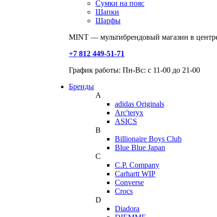
Сумки на пояс
Шапки
Шарфы
MINT — мультибрендовый магазин в центре
+7 812 449-51-71
График работы: Пн-Вс: с 11-00 до 21-00
Бренды
A
adidas Originals
Arc'teryx
ASICS
B
Billionaire Boys Club
Blue Blue Japan
C
C.P. Company
Carhartt WIP
Converse
Crocs
D
Diadora