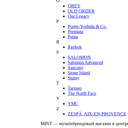
O
OBEY
OLD ORDER
Our Legacy
P
Porter-Yoshida & Co.
Premiata
Puma
R
Reebok
S
SALOMON
Salomon Advanced
Saucony
Stone Island
Stussy
T
Tarrago
The North Face
Y
YMC
Z
ZESPÀ, AIX-EN-PROVENCE
MINT — мультибрендовый магазин в центре