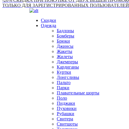
-20% СКИДКА ПРИ ПОКУПКЕ ОТ ДВУХ ВЕЩЕЙ ПРОМОКО
ТОЛЬКО ДЛЯ ЗАРЕГИСТРИРОВАННЫХ ПОЛЬЗОВАТЕЛЕЙ
Скидки
Одежда
Бадлоны
Бомберы
Брюки
Джинсы
Жакеты
Жилеты
Джемперы
Кардиганы
Куртки
Лонгсливы
Пальто
Парки
Плавательные шорты
Поло
Пиджаки
Пуховики
Рубашки
Свитера
Свитшоты