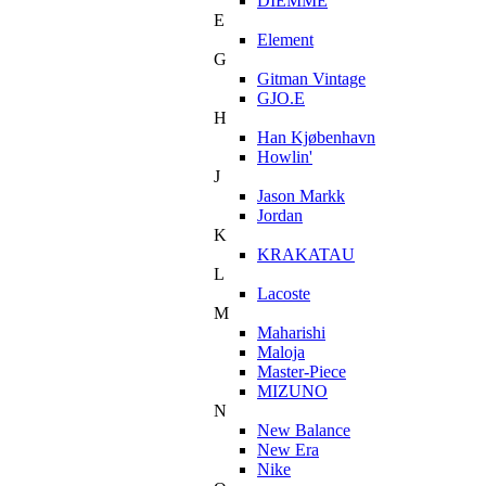
DIEMME
E
Element
G
Gitman Vintage
GJO.E
H
Han Kjøbenhavn
Howlin'
J
Jason Markk
Jordan
K
KRAKATAU
L
Lacoste
M
Maharishi
Maloja
Master-Piece
MIZUNO
N
New Balance
New Era
Nike