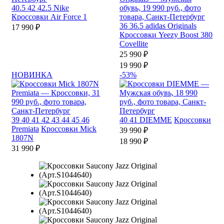
40.5
42
42.5
Nike
Кроссовки Air Force 1
36
36.5
adidas Originals
17 990 ₽
Кроссовки Yeezy Boost 380
Covellite
25 990 ₽
19 990 ₽
НОВИНКА
-53%
39
40
41
42
43
44
45
46
40
41
DIEMME
Кроссовки
Premiata
Кроссовки Mick
39 990 ₽
1807N
18 990 ₽
31 990 ₽