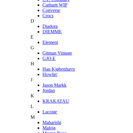
Carhartt WIP
Converse
Crocs
D
Diadora
DIEMME
E
Element
G
Gitman Vintage
GJO.E
H
Han Kjøbenhavn
Howlin'
J
Jason Markk
Jordan
K
KRAKATAU
L
Lacoste
M
Maharishi
Maloja