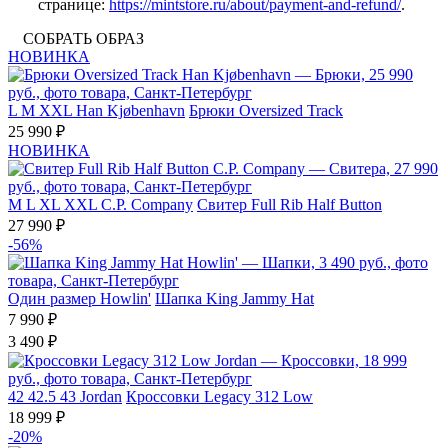
странице:
https://mintstore.ru/about/payment-and-refund/
.
СОБРАТЬ ОБРАЗ
НОВИНКА
L
M
XXL
Han Kjøbenhavn
Брюки Oversized Track
25 990 ₽
НОВИНКА
M
L
XL
XXL
C.P. Company
Свитер Full Rib Half Button
27 990 ₽
-56%
Один размер
Howlin'
Шапка King Jammy Hat
7 990 ₽
3 490 ₽
42
42.5
43
Jordan
Кроссовки Legacy 312 Low
18 999 ₽
-20%