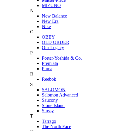
Master-Piece
MIZUNO
N
New Balance
New Era
Nike
O
OBEY
OLD ORDER
Our Legacy
P
Porter-Yoshida & Co.
Premiata
Puma
R
Reebok
S
SALOMON
Salomon Advanced
Saucony
Stone Island
Stussy
T
Tarrago
The North Face