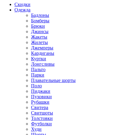
Скидки
Одежда
Бадлоны
Бомберы
Брюки
Джинсы
Жакеты
Жилеты
Джемперы
Кардиганы
Куртки
Лонгсливы
Пальто
Парки
Плавательные шорты
Поло
Пиджаки
Пуховики
Рубашки
Свитера
Свитшоты
Толстовки
Футболки
Худи
Шорты