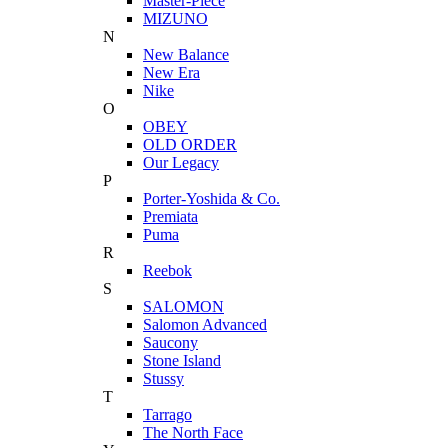
Master-Piece
MIZUNO
N
New Balance
New Era
Nike
O
OBEY
OLD ORDER
Our Legacy
P
Porter-Yoshida & Co.
Premiata
Puma
R
Reebok
S
SALOMON
Salomon Advanced
Saucony
Stone Island
Stussy
T
Tarrago
The North Face