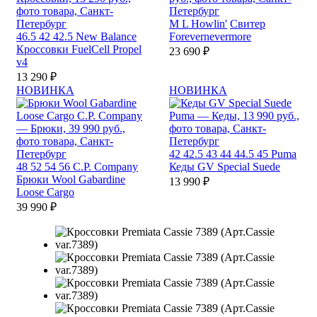
M
L
Howlin'
Свитер
46.5
42
42.5
New Balance
Forevernevermore
Кроссовки FuelCell Propel
23 690 ₽
v4
13 290 ₽
НОВИНКА
НОВИНКА
42
42.5
43
44
44.5
45
Puma
48
52
54
56
C.P. Company
Кеды GV Special Suede
Брюки Wool Gabardine
13 990 ₽
Loose Cargo
39 990 ₽