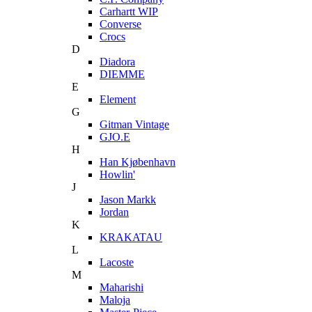
Carhartt WIP
Converse
Crocs
D
Diadora
DIEMME
E
Element
G
Gitman Vintage
GJO.E
H
Han Kjøbenhavn
Howlin'
J
Jason Markk
Jordan
K
KRAKATAU
L
Lacoste
M
Maharishi
Maloja