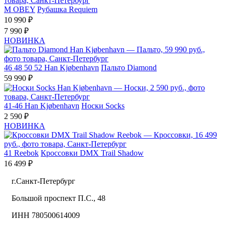
M
OBEY
Рубашка Requiem
10 990 ₽
7 990 ₽
НОВИНКА
46
48
50
52
Han Kjøbenhavn
Пальто Diamond
59 990 ₽
41-46
Han Kjøbenhavn
Носки Socks
2 590 ₽
НОВИНКА
41
Reebok
Кроссовки DMX Trail Shadow
16 499 ₽
г.Санкт-Петербург
Большой проспект П.С., 48
ИНН 780500614009