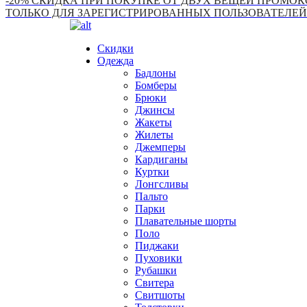
-20% СКИДКА ПРИ ПОКУПКЕ ОТ ДВУХ ВЕЩЕЙ ПРОМОКО
ТОЛЬКО ДЛЯ ЗАРЕГИСТРИРОВАННЫХ ПОЛЬЗОВАТЕЛЕЙ
Скидки
Одежда
Бадлоны
Бомберы
Брюки
Джинсы
Жакеты
Жилеты
Джемперы
Кардиганы
Куртки
Лонгсливы
Пальто
Парки
Плавательные шорты
Поло
Пиджаки
Пуховики
Рубашки
Свитера
Свитшоты