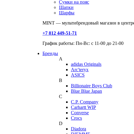
Сумки на пояс
Шапки
Шарфы
MINT — мультибрендовый магазин в центре
+7 812 449-51-71
График работы: Пн-Вс: с 11-00 до 21-00
Бренды
A
adidas Originals
Arc'teryx
ASICS
B
Billionaire Boys Club
Blue Blue Japan
C
C.P. Company
Carhartt WIP
Converse
Crocs
D
Diadora