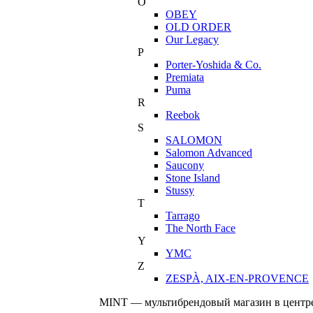
O
OBEY
OLD ORDER
Our Legacy
P
Porter-Yoshida & Co.
Premiata
Puma
R
Reebok
S
SALOMON
Salomon Advanced
Saucony
Stone Island
Stussy
T
Tarrago
The North Face
Y
YMC
Z
ZESPÀ, AIX-EN-PROVENCE
MINT — мультибрендовый магазин в центре