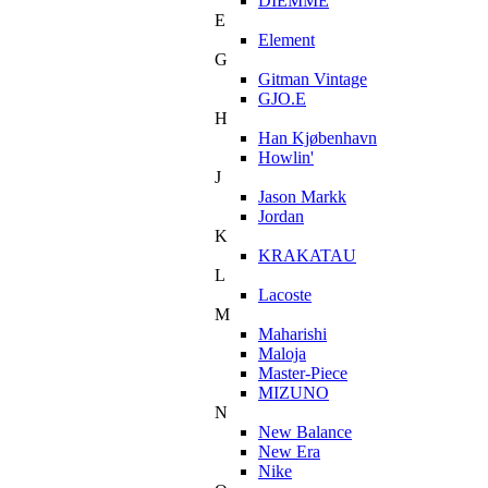
DIEMME
E
Element
G
Gitman Vintage
GJO.E
H
Han Kjøbenhavn
Howlin'
J
Jason Markk
Jordan
K
KRAKATAU
L
Lacoste
M
Maharishi
Maloja
Master-Piece
MIZUNO
N
New Balance
New Era
Nike