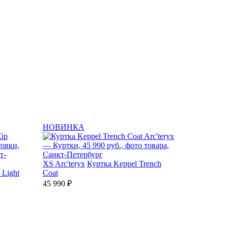
НОВИНКА
XS
Arc'teryx
Куртка Keppel Trench
 Light
Coat
45 990 ₽