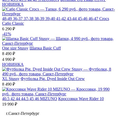
НОВИНКА
48-49
36-37
37-38
38-39
39-40
41-42
43-44
45-46
46-47
Crocs
Сабо Classic
6 290 ₽
-41%
One size
Stussy
Шапка Basic Cuff
8 490 ₽
4 990 ₽
НОВИНКА
XL
Stussy
Футболка Pig. Dyed Inside Out Crew
8 490 ₽
40.5
42
44
44.5
45
46
MIZUNO
Кроссовки Wave Rider 10
19 990 ₽
г.Санкт-Петербург