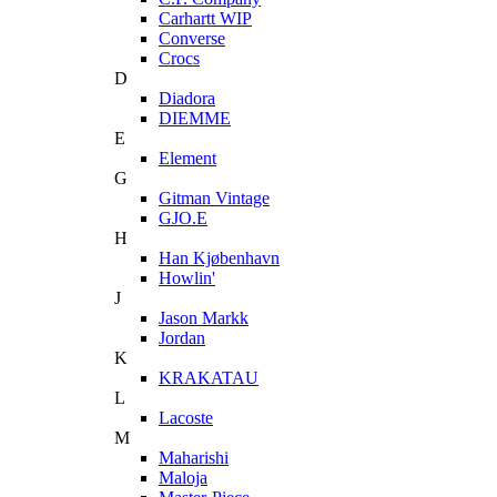
Carhartt WIP
Converse
Crocs
D
Diadora
DIEMME
E
Element
G
Gitman Vintage
GJO.E
H
Han Kjøbenhavn
Howlin'
J
Jason Markk
Jordan
K
KRAKATAU
L
Lacoste
M
Maharishi
Maloja