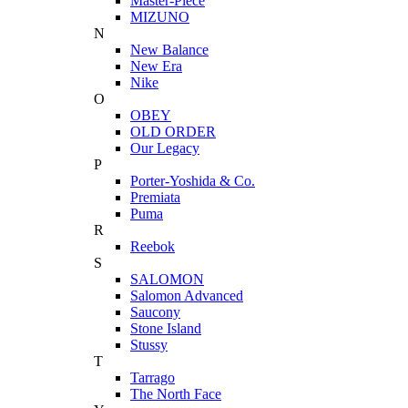
Master-Piece
MIZUNO
N
New Balance
New Era
Nike
O
OBEY
OLD ORDER
Our Legacy
P
Porter-Yoshida & Co.
Premiata
Puma
R
Reebok
S
SALOMON
Salomon Advanced
Saucony
Stone Island
Stussy
T
Tarrago
The North Face