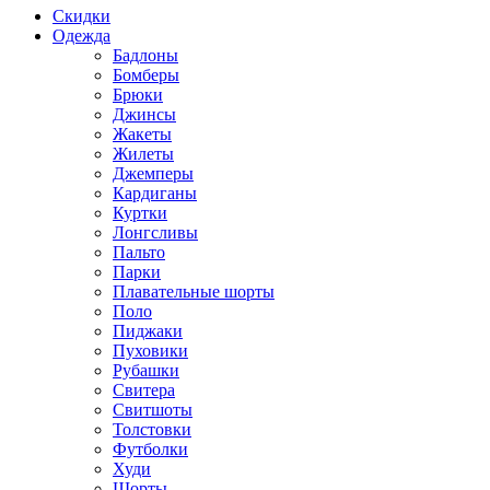
Скидки
Одежда
Бадлоны
Бомберы
Брюки
Джинсы
Жакеты
Жилеты
Джемперы
Кардиганы
Куртки
Лонгсливы
Пальто
Парки
Плавательные шорты
Поло
Пиджаки
Пуховики
Рубашки
Свитера
Свитшоты
Толстовки
Футболки
Худи
Шорты