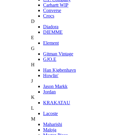
Carhartt WIP
Converse
Crocs
D
Diadora
DIEMME
E
Element
G
Gitman Vintage
GJO.E
H
Han Kjøbenhavn
Howlin'
J
Jason Markk
Jordan
K
KRAKATAU
L
Lacoste
M
Maharishi
Maloja