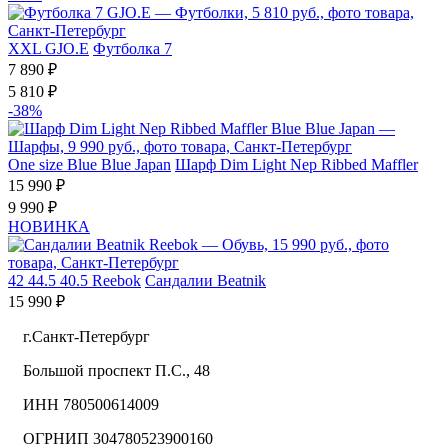
XXL
GJO.E
Футболка 7
7 890 ₽
5 810 ₽
-38%
One size
Blue Blue Japan
Шарф Dim Light Nep Ribbed Maffler
15 990 ₽
9 990 ₽
НОВИНКА
42
44.5
40.5
Reebok
Сандалии Beatnik
15 990 ₽
г.Санкт-Петербург
Большой проспект П.С., 48
ИНН 780500614009
ОГРНИП 304780523900160