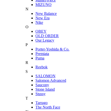
Master-Piece
MIZUNO
N
New Balance
New Era
Nike
O
OBEY
OLD ORDER
Our Legacy
P
Porter-Yoshida & Co.
Premiata
Puma
R
Reebok
S
SALOMON
Salomon Advanced
Saucony
Stone Island
Stussy
T
Tarrago
The North Face