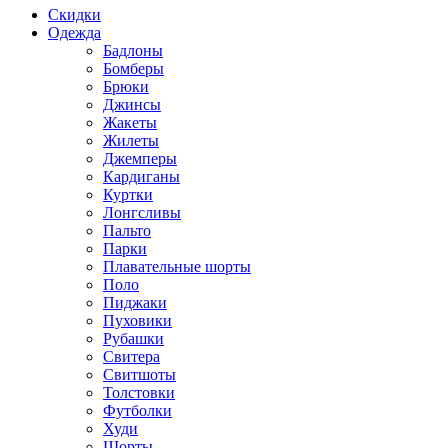
Скидки
Одежда
Бадлоны
Бомберы
Брюки
Джинсы
Жакеты
Жилеты
Джемперы
Кардиганы
Куртки
Лонгсливы
Пальто
Парки
Плавательные шорты
Поло
Пиджаки
Пуховики
Рубашки
Свитера
Свитшоты
Толстовки
Футболки
Худи
Шорты