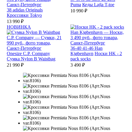
Puma
Кеды Lajla T-toe
38
adidas Originals
10 990 ₽
Кроссовки Tokyo
13 990 ₽
НОВИНКА
36-40
41-46
Han
Onesize
C.P. Company
Kjøbenhavn
Носки HK - 2
Сумка Nylon B Waistbag
pack socks
21 990 ₽
3 490 ₽