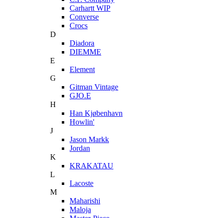
Carhartt WIP
Converse
Crocs
D
Diadora
DIEMME
E
Element
G
Gitman Vintage
GJO.E
H
Han Kjøbenhavn
Howlin'
J
Jason Markk
Jordan
K
KRAKATAU
L
Lacoste
M
Maharishi
Maloja