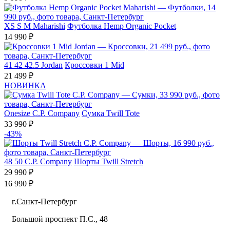
XS
S
M
Maharishi
Футболка Hemp Organic Pocket
14 990 ₽
41
42
42.5
Jordan
Кроссовки 1 Mid
21 499 ₽
НОВИНКА
Onesize
C.P. Company
Сумка Twill Tote
33 990 ₽
-43%
48
50
C.P. Company
Шорты Twill Stretch
29 990 ₽
16 990 ₽
г.Санкт-Петербург
Большой проспект П.С., 48