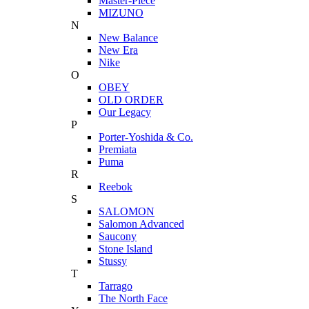
Master-Piece
MIZUNO
N
New Balance
New Era
Nike
O
OBEY
OLD ORDER
Our Legacy
P
Porter-Yoshida & Co.
Premiata
Puma
R
Reebok
S
SALOMON
Salomon Advanced
Saucony
Stone Island
Stussy
T
Tarrago
The North Face