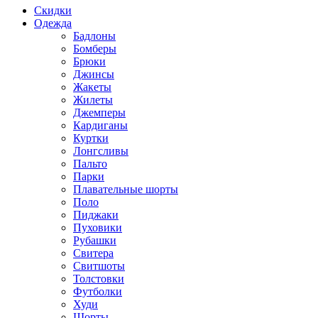
Скидки
Одежда
Бадлоны
Бомберы
Брюки
Джинсы
Жакеты
Жилеты
Джемперы
Кардиганы
Куртки
Лонгсливы
Пальто
Парки
Плавательные шорты
Поло
Пиджаки
Пуховики
Рубашки
Свитера
Свитшоты
Толстовки
Футболки
Худи
Шорты