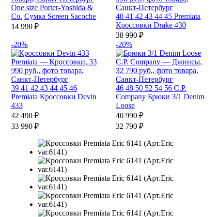
One size
Porter-Yoshida &
Co.
Сумка Screen Sacoche
40
41
42
43
44
45
Premiata
Кроссовки Drake 430
14 990 ₽
38 990 ₽
-20%
-20%
39
41
42
43
44
45
46
46
48
50
52
54
56
C.P.
Premiata
Кроссовки Devin
Company
Брюки 3/1 Denim
433
Loose
42 490 ₽
40 990 ₽
33 990 ₽
32 790 ₽