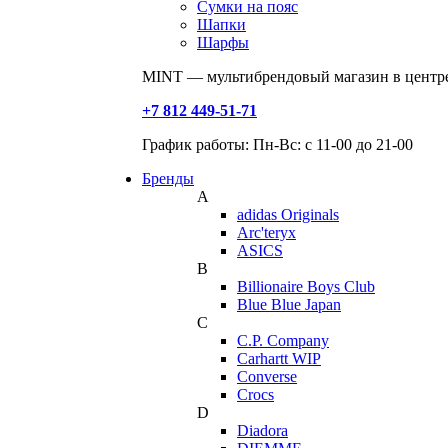
Сумки на пояс
Шапки
Шарфы
MINT — мультибрендовый магазин в центре
+7 812 449-51-71
График работы: Пн-Вс: с 11-00 до 21-00
Бренды
A
adidas Originals
Arc'teryx
ASICS
B
Billionaire Boys Club
Blue Blue Japan
C
C.P. Company
Carhartt WIP
Converse
Crocs
D
Diadora