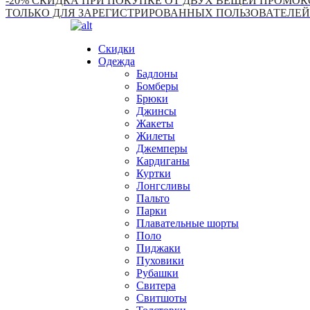
-20% СКИДКА ПРИ ПОКУПКЕ ОТ ДВУХ ВЕЩЕЙ ПРОМОКО
ТОЛЬКО ДЛЯ ЗАРЕГИСТРИРОВАННЫХ ПОЛЬЗОВАТЕЛЕЙ
Скидки
Одежда
Бадлоны
Бомберы
Брюки
Джинсы
Жакеты
Жилеты
Джемперы
Кардиганы
Куртки
Лонгсливы
Пальто
Парки
Плавательные шорты
Поло
Пиджаки
Пуховики
Рубашки
Свитера
Свитшоты