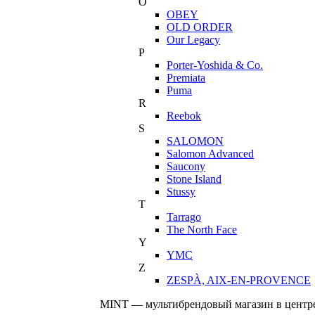
O
OBEY
OLD ORDER
Our Legacy
P
Porter-Yoshida & Co.
Premiata
Puma
R
Reebok
S
SALOMON
Salomon Advanced
Saucony
Stone Island
Stussy
T
Tarrago
The North Face
Y
YMC
Z
ZESPÀ, AIX-EN-PROVENCE
MINT — мультибрендовый магазин в центре