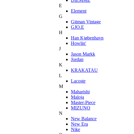
DIEMME
E
Element
G
Gitman Vintage
GJO.E
H
Han Kjøbenhavn
Howlin'
J
Jason Markk
Jordan
K
KRAKATAU
L
Lacoste
M
Maharishi
Maloja
Master-Piece
MIZUNO
N
New Balance
New Era
Nike