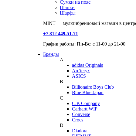
Сумки на пояс
Шапки
Шарфы
MINT — мультибрендовый магазин в центре
+7 812 449-51-71
График работы: Пн-Вс: с 11-00 до 21-00
Бренды
A
adidas Originals
Arc'teryx
ASICS
B
Billionaire Boys Club
Blue Blue Japan
C
C.P. Company
Carhartt WIP
Converse
Crocs
D
Diadora