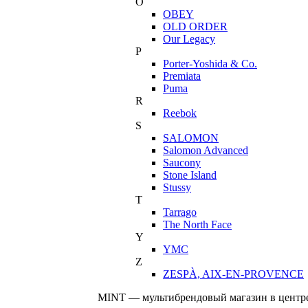
O
OBEY
OLD ORDER
Our Legacy
P
Porter-Yoshida & Co.
Premiata
Puma
R
Reebok
S
SALOMON
Salomon Advanced
Saucony
Stone Island
Stussy
T
Tarrago
The North Face
Y
YMC
Z
ZESPÀ, AIX-EN-PROVENCE
MINT — мультибрендовый магазин в центре