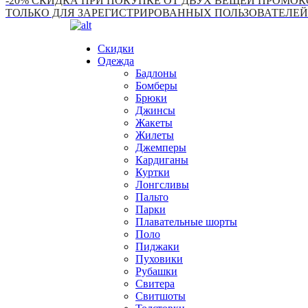
-20% СКИДКА ПРИ ПОКУПКЕ ОТ ДВУХ ВЕЩЕЙ ПРОМОКО
ТОЛЬКО ДЛЯ ЗАРЕГИСТРИРОВАННЫХ ПОЛЬЗОВАТЕЛЕЙ
Скидки
Одежда
Бадлоны
Бомберы
Брюки
Джинсы
Жакеты
Жилеты
Джемперы
Кардиганы
Куртки
Лонгсливы
Пальто
Парки
Плавательные шорты
Поло
Пиджаки
Пуховики
Рубашки
Свитера
Свитшоты