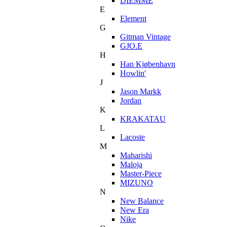
DIEMME
E
Element
G
Gitman Vintage
GJO.E
H
Han Kjøbenhavn
Howlin'
J
Jason Markk
Jordan
K
KRAKATAU
L
Lacoste
M
Maharishi
Maloja
Master-Piece
MIZUNO
N
New Balance
New Era
Nike