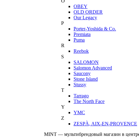
O
OBEY
OLD ORDER
Our Legacy
P
Porter-Yoshida & Co.
Premiata
Puma
R
Reebok
S
SALOMON
Salomon Advanced
Saucony
Stone Island
Stussy
T
Tarrago
The North Face
Y
YMC
Z
ZESPÀ, AIX-EN-PROVENCE
MINT — мультибрендовый магазин в центре