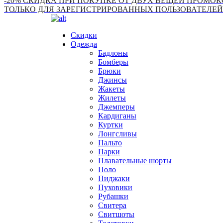
-20% СКИДКА ПРИ ПОКУПКЕ ОТ ДВУХ ВЕЩЕЙ ПРОМОКО
ТОЛЬКО ДЛЯ ЗАРЕГИСТРИРОВАННЫХ ПОЛЬЗОВАТЕЛЕЙ
Скидки
Одежда
Бадлоны
Бомберы
Брюки
Джинсы
Жакеты
Жилеты
Джемперы
Кардиганы
Куртки
Лонгсливы
Пальто
Парки
Плавательные шорты
Поло
Пиджаки
Пуховики
Рубашки
Свитера
Свитшоты