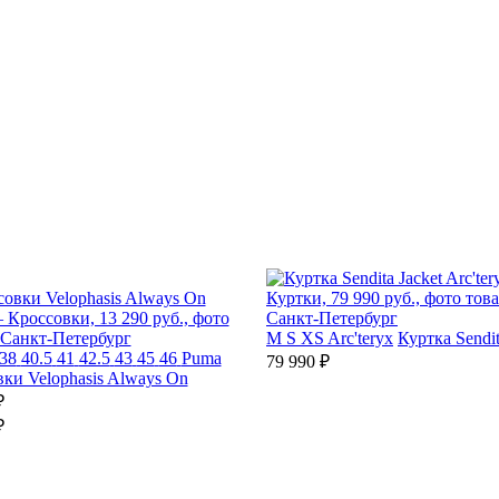
M
S
XS
Arc'teryx
Куртка Sendit
38
40.5
41
42.5
43
45
46
Puma
79 990 ₽
ки Velophasis Always On
₽
₽