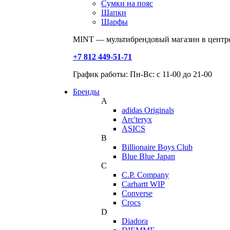
Сумки на пояс
Шапки
Шарфы
MINT — мультибрендовый магазин в центре
+7 812 449-51-71
График работы: Пн-Вс: с 11-00 до 21-00
Бренды
A
adidas Originals
Arc'teryx
ASICS
B
Billionaire Boys Club
Blue Blue Japan
C
C.P. Company
Carhartt WIP
Converse
Crocs
D
Diadora