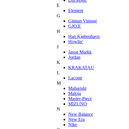
DIEMME
E
Element
G
Gitman Vintage
GJO.E
H
Han Kjøbenhavn
Howlin'
J
Jason Markk
Jordan
K
KRAKATAU
L
Lacoste
M
Maharishi
Maloja
Master-Piece
MIZUNO
N
New Balance
New Era
Nike