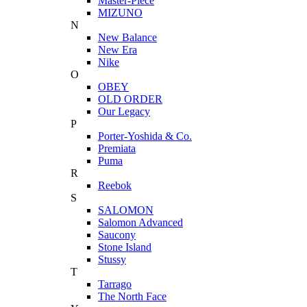
Master-Piece
MIZUNO
N
New Balance
New Era
Nike
O
OBEY
OLD ORDER
Our Legacy
P
Porter-Yoshida & Co.
Premiata
Puma
R
Reebok
S
SALOMON
Salomon Advanced
Saucony
Stone Island
Stussy
T
Tarrago
The North Face