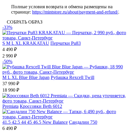
Полные условия возврата и обмена размещены на
странице:
https://mintstore.ru/about/payment-and-refund/
.
СОБРАТЬ ОБРАЗ
-33%
S
M
L
XL
KRAKATAU
Перчатки Pu83
4 490 ₽
2 990 ₽
-50%
M
L
XL
Blue Blue Japan
Рубашка Rexcell Twill
37 990 ₽
18 990 ₽
Premiata
Кроссовки Beth 6012
41.5
42.5
44
45
46.5
New Balance
Сандалии 750
6 490 ₽