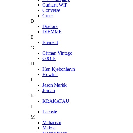
Carhartt WIP
Converse
Crocs
D
Diadora
DIEMME
E
Element
G
Gitman Vintage
GJO.E
H
Han Kjøbenhavn
Howlin'
J
Jason Markk
Jordan
K
KRAKATAU
L
Lacoste
M
Maharishi
Maloja