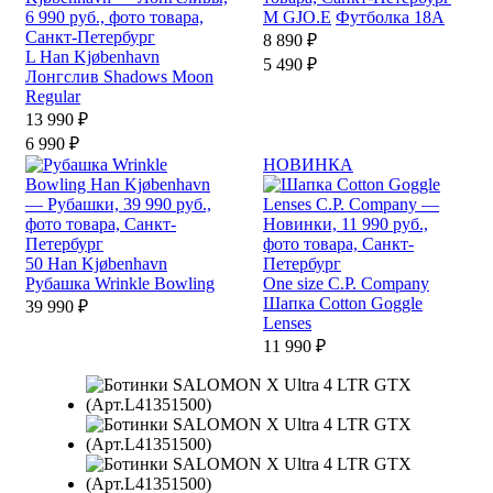
M
GJO.E
Футболка 18A
8 890 ₽
L
Han Kjøbenhavn
5 490 ₽
Лонгслив Shadows Moon
Regular
13 990 ₽
6 990 ₽
НОВИНКА
50
Han Kjøbenhavn
Рубашка Wrinkle Bowling
One size
C.P. Company
Шапка Cotton Goggle
39 990 ₽
Lenses
11 990 ₽