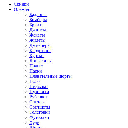
Скидки
Одежда
Бадлоны
Бомберы
Брюки
Джинсы
Жакеты
Жилеты
Джемперы
Кардиганы
Куртки
Лонгсливы
Пальто
Парки
Плавательные шорты
Поло
Пиджаки
Пуховики
Рубашки
Свитера
Свитшоты
Толстовки
Футболки
Худи
Шорты