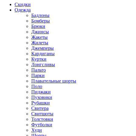
Скидки
Одежда
Бадлоны
Бомберы
Брюки
Джинсы
Жакеты
Жилеты
Джемперы
Кардиганы
Куртки
Лонгсливы
Пальто
Парки
Плавательные шорты
Поло
Пиджаки
Пуховики
Рубашки
Свитера
Свитшоты
Толстовки
Футболки
Худи
Шорты