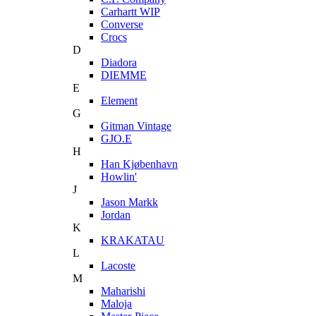
Carhartt WIP
Converse
Crocs
D
Diadora
DIEMME
E
Element
G
Gitman Vintage
GJO.E
H
Han Kjøbenhavn
Howlin'
J
Jason Markk
Jordan
K
KRAKATAU
L
Lacoste
M
Maharishi
Maloja