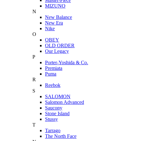
Master-Piece
MIZUNO
N
New Balance
New Era
Nike
O
OBEY
OLD ORDER
Our Legacy
P
Porter-Yoshida & Co.
Premiata
Puma
R
Reebok
S
SALOMON
Salomon Advanced
Saucony
Stone Island
Stussy
T
Tarrago
The North Face