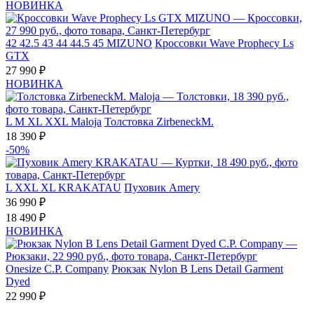
НОВИНКА
42
42.5
43
44
44.5
45
MIZUNO
Кроссовки Wave Prophecy Ls
GTX
27 990 ₽
НОВИНКА
L
M
XL
XXL
Maloja
Толстовка ZirbeneckM.
18 390 ₽
-50%
L
XXL
XL
KRAKATAU
Пуховик Amery
36 990 ₽
18 490 ₽
НОВИНКА
Onesize
C.P. Company
Рюкзак Nylon B Lens Detail Garment
Dyed
22 990 ₽