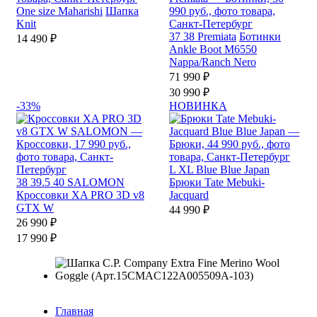
One size
Maharishi
Шапка
Knit
37
38
Premiata
Ботинки
14 490 ₽
Ankle Boot M6550
Nappa/Ranch Nero
71 990 ₽
30 990 ₽
-33%
НОВИНКА
L
XL
Blue Blue Japan
38
39.5
40
SALOMON
Брюки Tate Mebuki-
Кроссовки XA PRO 3D v8
Jacquard
GTX W
44 990 ₽
26 990 ₽
17 990 ₽
Главная