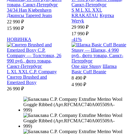
34/34
Han Kjøbenhavn
S
M
L
XL
XXL
Джинсы Tapered Jeans
KRAKATAU
Куртка
Weryk
22 990 ₽
29 990 ₽
15 990 ₽
17 990 ₽
НОВИНКА
-41%
One size
Stussy
Шапка
L
XL
XXL
C.P. Company
Basic Cuff Beanie
Свитер Brushed and
8 490 ₽
Emerized Boxy
4 990 ₽
26 990 ₽