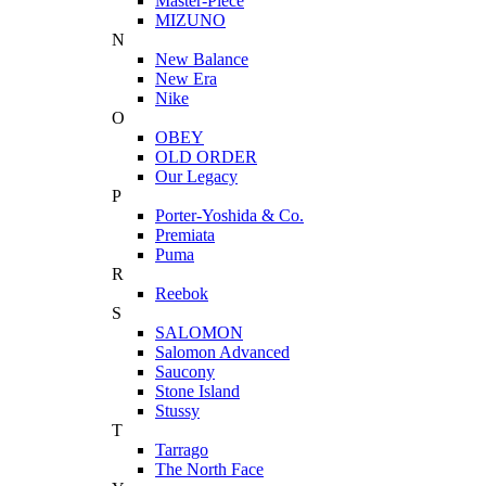
Master-Piece
MIZUNO
N
New Balance
New Era
Nike
O
OBEY
OLD ORDER
Our Legacy
P
Porter-Yoshida & Co.
Premiata
Puma
R
Reebok
S
SALOMON
Salomon Advanced
Saucony
Stone Island
Stussy
T
Tarrago
The North Face