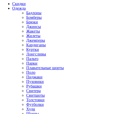
Скидки
Одежда
Бадлоны
Бомберы
Брюки
Джинсы
Жакеты
Жилеты
Джемперы
Кардиганы
Куртки
Лонгсливы
Пальто
Парки
Плавательные шорты
Поло
Пиджаки
Пуховики
Рубашки
Свитера
Свитшоты
Толстовки
Футболки
Худи
Шорты