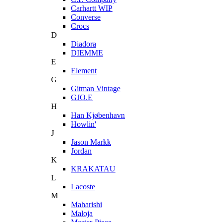
Carhartt WIP
Converse
Crocs
D
Diadora
DIEMME
E
Element
G
Gitman Vintage
GJO.E
H
Han Kjøbenhavn
Howlin'
J
Jason Markk
Jordan
K
KRAKATAU
L
Lacoste
M
Maharishi
Maloja