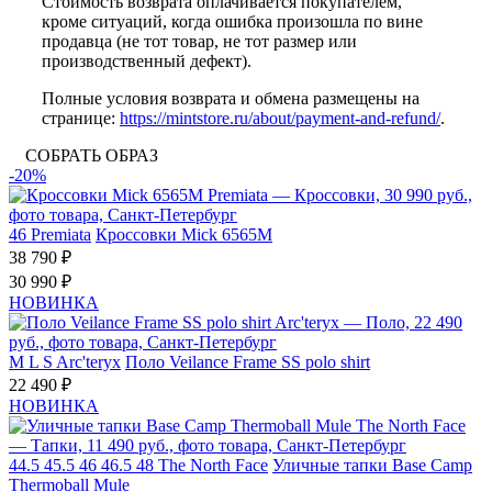
Стоимость возврата оплачивается покупателем,
кроме ситуаций, когда ошибка произошла по вине
продавца (не тот товар, не тот размер или
производственный дефект).
Полные условия возврата и обмена размещены на
странице:
https://mintstore.ru/about/payment-and-refund/
.
СОБРАТЬ ОБРАЗ
-20%
46
Premiata
Кроссовки Mick 6565M
38 790 ₽
30 990 ₽
НОВИНКА
M
L
S
Arc'teryx
Поло Veilance Frame SS polo shirt
22 490 ₽
НОВИНКА
44.5
45.5
46
46.5
48
The North Face
Уличные тапки Base Camp
Thermoball Mule