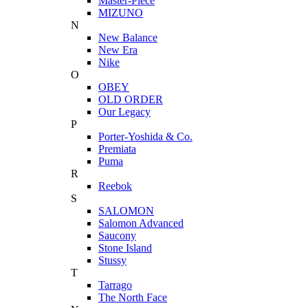
Master-Piece
MIZUNO
N
New Balance
New Era
Nike
O
OBEY
OLD ORDER
Our Legacy
P
Porter-Yoshida & Co.
Premiata
Puma
R
Reebok
S
SALOMON
Salomon Advanced
Saucony
Stone Island
Stussy
T
Tarrago
The North Face