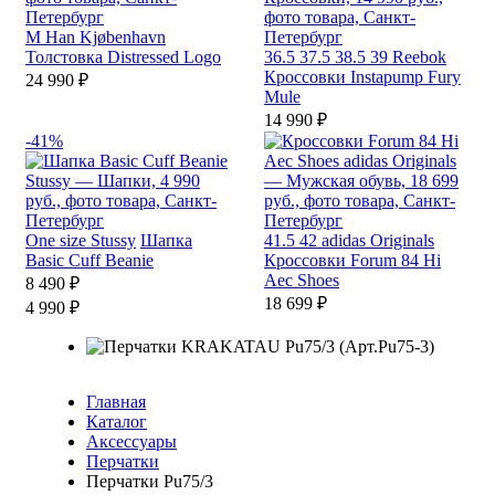
M
Han Kjøbenhavn
Толстовка Distressed Logo
36.5
37.5
38.5
39
Reebok
Кроссовки Instapump Fury
24 990 ₽
Mule
14 990 ₽
-41%
One size
Stussy
Шапка
41.5
42
adidas Originals
Basic Cuff Beanie
Кроссовки Forum 84 Hi
Aec Shoes
8 490 ₽
18 699 ₽
4 990 ₽
Главная
Каталог
Аксессуары
Перчатки
Перчатки Pu75/3