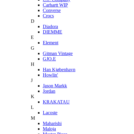
Carhartt WIP
Converse
Crocs
D
Diadora
DIEMME
E
Element
G
Gitman Vintage
GJO.E
H
Han Kjøbenhavn
Howlin'
J
Jason Markk
Jordan
K
KRAKATAU
L
Lacoste
M
Maharishi
Maloja