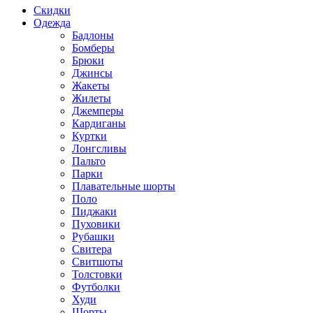
Скидки
Одежда
Бадлоны
Бомберы
Брюки
Джинсы
Жакеты
Жилеты
Джемперы
Кардиганы
Куртки
Лонгсливы
Пальто
Парки
Плавательные шорты
Поло
Пиджаки
Пуховики
Рубашки
Свитера
Свитшоты
Толстовки
Футболки
Худи
Шорты