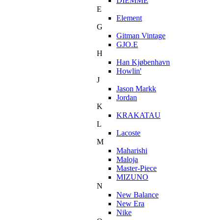
DIEMME
E
Element
G
Gitman Vintage
GJO.E
H
Han Kjøbenhavn
Howlin'
J
Jason Markk
Jordan
K
KRAKATAU
L
Lacoste
M
Maharishi
Maloja
Master-Piece
MIZUNO
N
New Balance
New Era
Nike