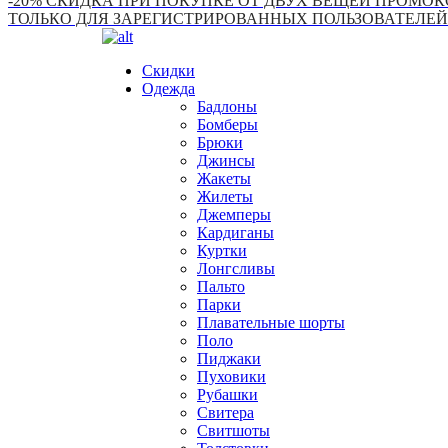
-20% СКИДКА ПРИ ПОКУПКЕ ОТ ДВУХ ВЕЩЕЙ ПРОМОКО
ТОЛЬКО ДЛЯ ЗАРЕГИСТРИРОВАННЫХ ПОЛЬЗОВАТЕЛЕЙ
Скидки
Одежда
Бадлоны
Бомберы
Брюки
Джинсы
Жакеты
Жилеты
Джемперы
Кардиганы
Куртки
Лонгсливы
Пальто
Парки
Плавательные шорты
Поло
Пиджаки
Пуховики
Рубашки
Свитера
Свитшоты