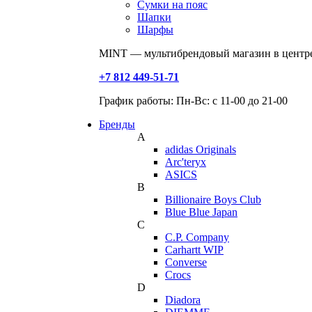
Сумки на пояс
Шапки
Шарфы
MINT — мультибрендовый магазин в центре
+7 812 449-51-71
График работы: Пн-Вс: с 11-00 до 21-00
Бренды
A
adidas Originals
Arc'teryx
ASICS
B
Billionaire Boys Club
Blue Blue Japan
C
C.P. Company
Carhartt WIP
Converse
Crocs
D
Diadora