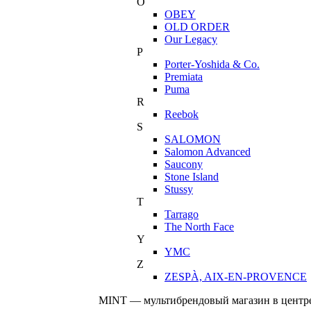
O
OBEY
OLD ORDER
Our Legacy
P
Porter-Yoshida & Co.
Premiata
Puma
R
Reebok
S
SALOMON
Salomon Advanced
Saucony
Stone Island
Stussy
T
Tarrago
The North Face
Y
YMC
Z
ZESPÀ, AIX-EN-PROVENCE
MINT — мультибрендовый магазин в центре