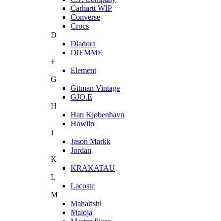
Carhartt WIP
Converse
Crocs
D
Diadora
DIEMME
E
Element
G
Gitman Vintage
GJO.E
H
Han Kjøbenhavn
Howlin'
J
Jason Markk
Jordan
K
KRAKATAU
L
Lacoste
M
Maharishi
Maloja