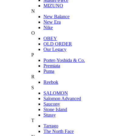
Master-Piece
MIZUNO
N
New Balance
New Era
Nike
O
OBEY
OLD ORDER
Our Legacy
P
Porter-Yoshida & Co.
Premiata
Puma
R
Reebok
S
SALOMON
Salomon Advanced
Saucony
Stone Island
Stussy
T
Tarrago
The North Face