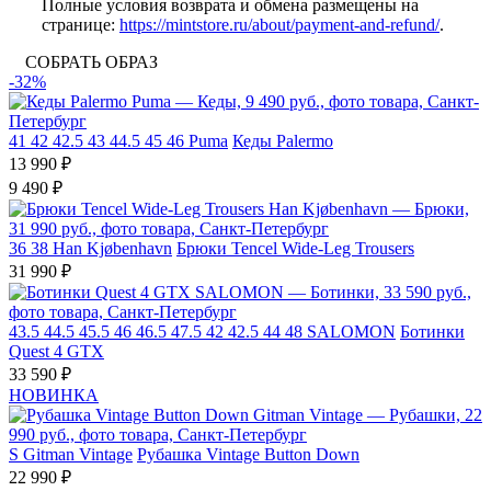
Полные условия возврата и обмена размещены на
странице:
https://mintstore.ru/about/payment-and-refund/
.
СОБРАТЬ ОБРАЗ
-32%
41
42
42.5
43
44.5
45
46
Puma
Кеды Palermo
13 990 ₽
9 490 ₽
36
38
Han Kjøbenhavn
Брюки Tencel Wide-Leg Trousers
31 990 ₽
43.5
44.5
45.5
46
46.5
47.5
42
42.5
44
48
SALOMON
Ботинки
Quest 4 GTX
33 590 ₽
НОВИНКА
S
Gitman Vintage
Рубашка Vintage Button Down
22 990 ₽