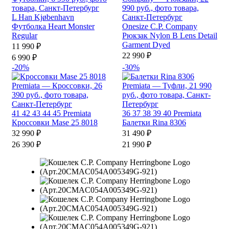
L
Han Kjøbenhavn
Футболка Heart Monster
Onesize
C.P. Company
Regular
Рюкзак Nylon B Lens Detail
Garment Dyed
11 990 ₽
22 990 ₽
6 990 ₽
-20%
-30%
41
42
43
44
45
Premiata
36
37
38
39
40
Premiata
Кроссовки Mase 25 8018
Балетки Rina 8306
32 990 ₽
31 490 ₽
26 390 ₽
21 990 ₽