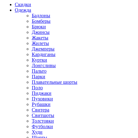
Скидки
Одежда
Бадлоны
Бомберы
Брюки
Джинсы
Жакеты
Жилеты
Джемперы
Кардиганы
Куртки
Лонгсливы
Пальто
Парки
Плавательные шорты
Поло
Пиджаки
Пуховики
Рубашки
Свитера
Свитшоты
Толстовки
Футболки
Худи
Шорты