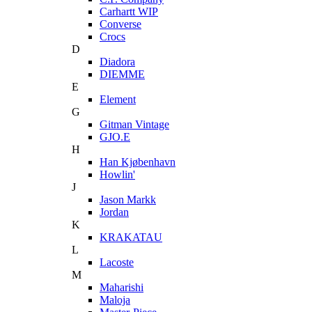
Carhartt WIP
Converse
Crocs
D
Diadora
DIEMME
E
Element
G
Gitman Vintage
GJO.E
H
Han Kjøbenhavn
Howlin'
J
Jason Markk
Jordan
K
KRAKATAU
L
Lacoste
M
Maharishi
Maloja