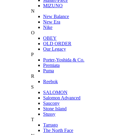
Master-Piece
MIZUNO
N
New Balance
New Era
Nike
O
OBEY
OLD ORDER
Our Legacy
P
Porter-Yoshida & Co.
Premiata
Puma
R
Reebok
S
SALOMON
Salomon Advanced
Saucony
Stone Island
Stussy
T
Tarrago
The North Face