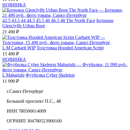
НОВИНКА
42.5
43.5
44
44.5
45.5
46
46.5
48
The North Face
Ботинки
Glenclyffe Urban Boot
21 490 ₽
L
M
Carhartt WIP
Толстовка Hooded American Script
15 490 ₽
НОВИНКА
L
Maharishi
Футболка Cyber Skeleton
11 990 ₽
г.Санкт-Петербург
Большой проспект П.С., 48
ИНН 780500614009
ОГРНИП 304780523900160