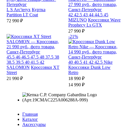
L
S
Arc'teryx
Куртка
Partition LT Coat
42
42.5
43
44
44.5
45
MIZUNO
Кроссовки Wave
72 990 ₽
Prophecy Ls GTX
27 990 ₽
-21%
45.5
46
46.5
47.5
48
37.5
38
38.5
39.5
40
41.5
42
40
40.5
41
42
42.5
Nike
SALOMON
Кроссовки XT
Кроссовки Dunk Low
Street
Retro
21 990 ₽
18 990 ₽
14 990 ₽
Главная
Каталог
Аксессуары