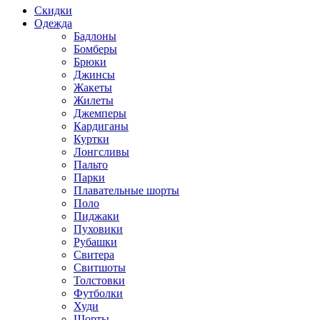
Скидки
Одежда
Бадлоны
Бомберы
Брюки
Джинсы
Жакеты
Жилеты
Джемперы
Кардиганы
Куртки
Лонгсливы
Пальто
Парки
Плавательные шорты
Поло
Пиджаки
Пуховики
Рубашки
Свитера
Свитшоты
Толстовки
Футболки
Худи
Шорты