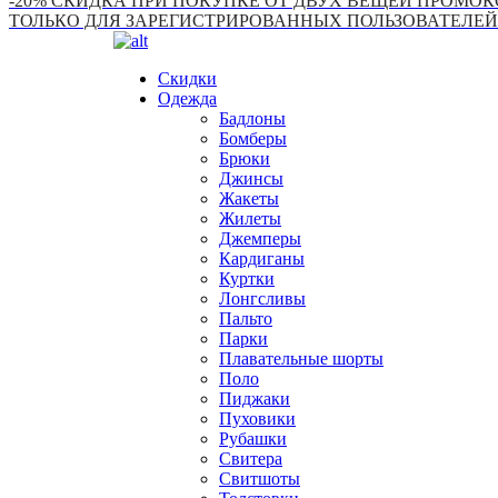
-20% СКИДКА ПРИ ПОКУПКЕ ОТ ДВУХ ВЕЩЕЙ ПРОМОКО
ТОЛЬКО ДЛЯ ЗАРЕГИСТРИРОВАННЫХ ПОЛЬЗОВАТЕЛЕЙ
Скидки
Одежда
Бадлоны
Бомберы
Брюки
Джинсы
Жакеты
Жилеты
Джемперы
Кардиганы
Куртки
Лонгсливы
Пальто
Парки
Плавательные шорты
Поло
Пиджаки
Пуховики
Рубашки
Свитера
Свитшоты