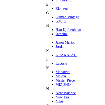
DIEMME
E
Element
G
Gitman Vintage
GJO.E
H
Han Kjøbenhavn
Howlin'
J
Jason Markk
Jordan
K
KRAKATAU
L
Lacoste
M
Maharishi
Maloja
Master-Piece
MIZUNO
N
New Balance
New Era
Nike