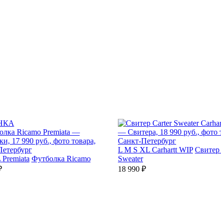
НКА
L
M
S
XL
Carhartt WIP
Свитер 
L
Premiata
Футболка Ricamo
Sweater
₽
18 990 ₽