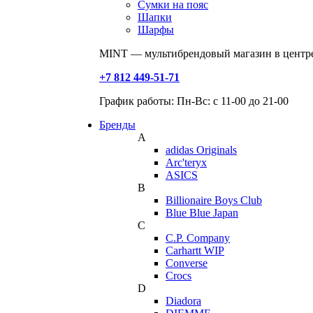
Сумки на пояс
Шапки
Шарфы
MINT — мультибрендовый магазин в центре
+7 812 449-51-71
График работы: Пн-Вс: с 11-00 до 21-00
Бренды
A
adidas Originals
Arc'teryx
ASICS
B
Billionaire Boys Club
Blue Blue Japan
C
C.P. Company
Carhartt WIP
Converse
Crocs
D
Diadora