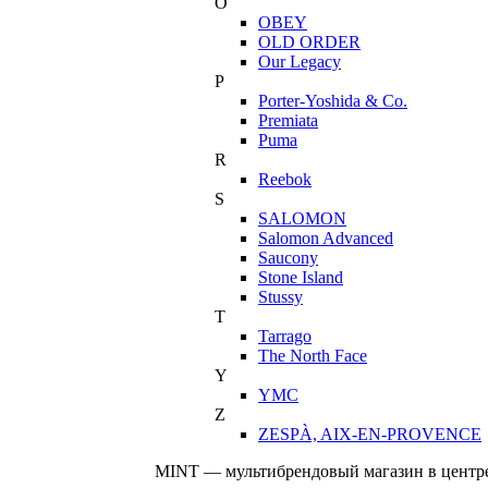
O
OBEY
OLD ORDER
Our Legacy
P
Porter-Yoshida & Co.
Premiata
Puma
R
Reebok
S
SALOMON
Salomon Advanced
Saucony
Stone Island
Stussy
T
Tarrago
The North Face
Y
YMC
Z
ZESPÀ, AIX-EN-PROVENCE
MINT — мультибрендовый магазин в центре