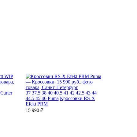
Carter
37
37.5
38
40
40.5
41
42
42.5
43
44
44.5
45
46
Puma
Кроссовки RS-X
Efekt PRM
15 990 ₽