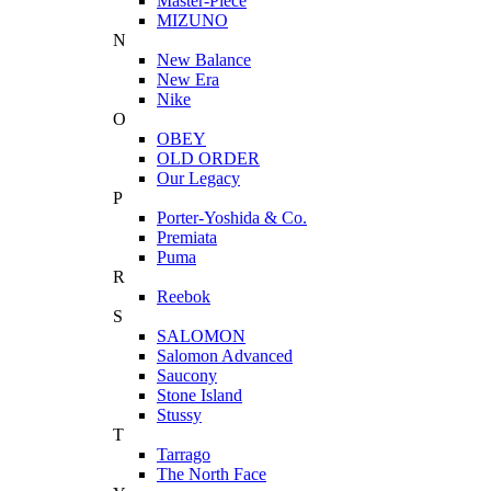
Master-Piece
MIZUNO
N
New Balance
New Era
Nike
O
OBEY
OLD ORDER
Our Legacy
P
Porter-Yoshida & Co.
Premiata
Puma
R
Reebok
S
SALOMON
Salomon Advanced
Saucony
Stone Island
Stussy
T
Tarrago
The North Face