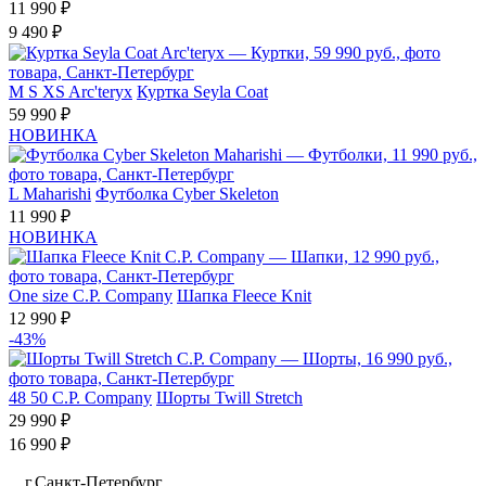
11 990 ₽
9 490 ₽
M
S
XS
Arc'teryx
Куртка Seyla Coat
59 990 ₽
НОВИНКА
L
Maharishi
Футболка Cyber Skeleton
11 990 ₽
НОВИНКА
One size
C.P. Company
Шапка Fleece Knit
12 990 ₽
-43%
48
50
C.P. Company
Шорты Twill Stretch
29 990 ₽
16 990 ₽
г.Санкт-Петербург