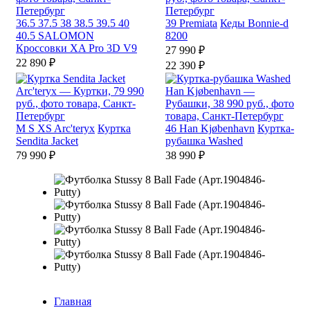
36.5
37.5
38
38.5
39.5
40
39
Premiata
Кеды Bonnie-d
40.5
SALOMON
8200
Кроссовки XA Pro 3D V9
27 990 ₽
22 890 ₽
22 390 ₽
M
S
XS
Arc'teryx
Куртка
46
Han Kjøbenhavn
Куртка-
Sendita Jacket
рубашка Washed
79 990 ₽
38 990 ₽
Главная