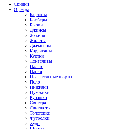
Скидки
Одежда
Бадлоны
Бомберы
Брюки
Джинсы
Жакеты
Жилеты
Джемперы
Кардиганы
Куртки
Лонгсливы
Пальто
Парки
Плавательные шорты
Поло
Пиджаки
Пуховики
Рубашки
Свитера
Свитшоты
Толстовки
Футболки
Худи
Шорты