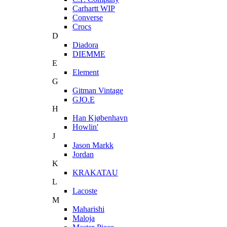
Carhartt WIP
Converse
Crocs
D
Diadora
DIEMME
E
Element
G
Gitman Vintage
GJO.E
H
Han Kjøbenhavn
Howlin'
J
Jason Markk
Jordan
K
KRAKATAU
L
Lacoste
M
Maharishi
Maloja