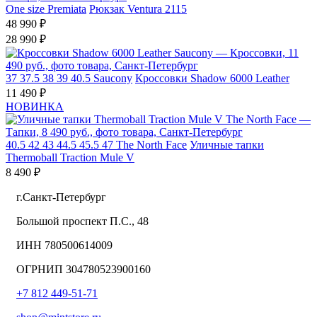
One size
Premiata
Рюкзак Ventura 2115
48 990 ₽
28 990 ₽
37
37.5
38
39
40.5
Saucony
Кроссовки Shadow 6000 Leather
11 490 ₽
НОВИНКА
40.5
42
43
44.5
45.5
47
The North Face
Уличные тапки
Thermoball Traction Mule V
8 490 ₽
г.Санкт-Петербург
Большой проспект П.С., 48
ИНН 780500614009
ОГРНИП 304780523900160
+7 812 449-51-71