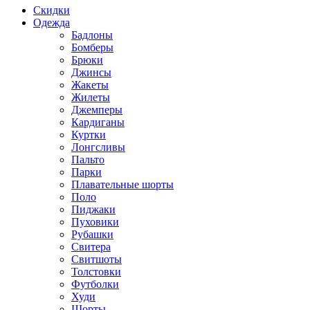
Скидки
Одежда
Бадлоны
Бомберы
Брюки
Джинсы
Жакеты
Жилеты
Джемперы
Кардиганы
Куртки
Лонгсливы
Пальто
Парки
Плавательные шорты
Поло
Пиджаки
Пуховики
Рубашки
Свитера
Свитшоты
Толстовки
Футболки
Худи
Шорты