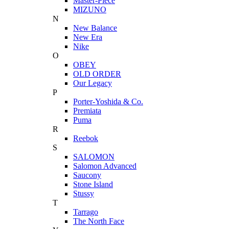
Master-Piece
MIZUNO
N
New Balance
New Era
Nike
O
OBEY
OLD ORDER
Our Legacy
P
Porter-Yoshida & Co.
Premiata
Puma
R
Reebok
S
SALOMON
Salomon Advanced
Saucony
Stone Island
Stussy
T
Tarrago
The North Face