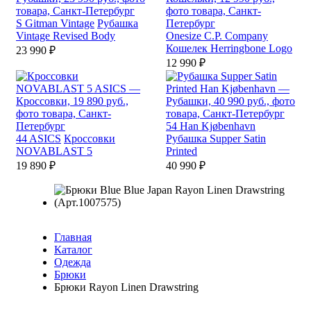
S
Gitman Vintage
Рубашка
Vintage Revised Body
Onesize
C.P. Company
Кошелек Herringbone Logo
23 990 ₽
12 990 ₽
54
Han Kjøbenhavn
44
ASICS
Кроссовки
Рубашка Supper Satin
NOVABLAST 5
Printed
19 890 ₽
40 990 ₽
Главная
Каталог
Одежда
Брюки
Брюки Rayon Linen Drawstring