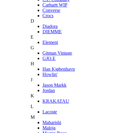
Carhartt WIP
Converse
Crocs
D
Diadora
DIEMME
E
Element
G
Gitman Vintage
GJO.E
H
Han Kjøbenhavn
Howlin'
J
Jason Markk
Jordan
K
KRAKATAU
L
Lacoste
M
Maharishi
Maloja